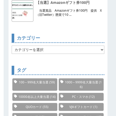
【当選】Amazonギフト券100円
当選賞品 Amazonギフト券100円 提供 X
（旧Twitter）懸賞で10 ...
カテゴリー
カ
テ
ゴ
リ
ー
タグ
100～999名大量当選
(59)
1000～9999名大量当選
(1
6)
10000名以上大量当選
(14)
PC・スマホ
(12)
QUOカード
(55)
VJAギフトカード
(1)