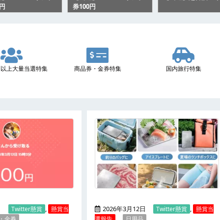
0円
券100円
0名以上大量当選特集
商品券・金券特集
国内旅行特集
日
,
2026年3月12日
,
Twitter懸賞
懸賞当
Twitter懸賞
懸賞当
・金券
選報告
日用品