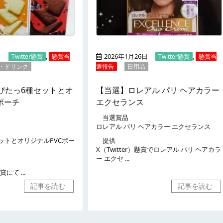
日
,
2026年1月26日
,
Twitter懸賞
懸賞当
Twitter懸賞
懸賞当
・ドリンク
選報告
日用品
ぴたっ6種セットとオ
【当選】ロレアル パリ ヘアカラー
ポーチ
エクセランス
当選賞品
ロレアル パリ ヘアカラー エクセランス
ットとオリジナルPVCポー
提供
X（Twitter）懸賞でロレアル パリ ヘアカラ
ー エクセ ...
賞にて ...
記事を読む
記事を読む