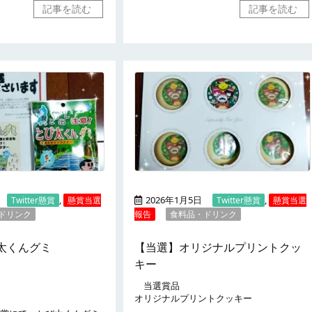
記事を読む
記事を読む
,
2026年1月5日
,
Twitter懸賞
懸賞当選
Twitter懸賞
懸賞当選
ドリンク
報告
食料品・ドリンク
太くんグミ
【当選】オリジナルプリントクッ
キー
当選賞品
オリジナルプリントクッキー