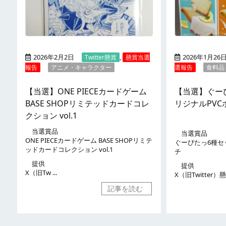
2026年2月2日
,
2026年1月26
Twitter懸賞
懸賞当選
報告
アニメ・キャラクター
選報告
食料品
【当選】ONE PIECEカードゲーム
【当選】ぐー
BASE SHOPリミテッドカードコレ
リジナルPVC
クション vol.1
当選賞品
当選賞品
ONE PIECEカードゲーム BASE SHOPリミテ
ぐーぴたっ6種セ
ッドカードコレクション vol.1
チ
提供
提供
X（旧Tw ...
X（旧Twitter）懸
記事を読む