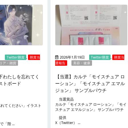
日
,
2026年1月19日
,
Twitter懸賞
懸賞当
Twitter懸賞
懸賞当
リア・雑貨
選報告
美容・健康
下わたしを忘れてく
【当選】カルテ「モイスチュア ロ
ストボード
ーション」「モイスチュア エマル
ジョン」 サンプルパウチ
当選賞品
カルテ「モイスチュア ローション」「モイ
忘れてください」イラスト
スチュア エマルジョン」 サンプルパウチ
提供
X（Twitter） ...
で「陛 ...