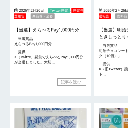
2026年2月26日
,
2026年2月26
Twitter懸賞
懸賞当
選報告
商品券・金券
選報告
食料品
【当選】えらべるPay1,000円分
【当選】明治
ときしっとり
当選賞品
えらべるPay1,000円分
当選賞品
明治チョコレー
提供
ク（10個）」
X（Twitte）懸賞でえらべるPay1,000円分
が当選しました。大切 ...
提供
X（旧Twitte
ト ...
記事を読む