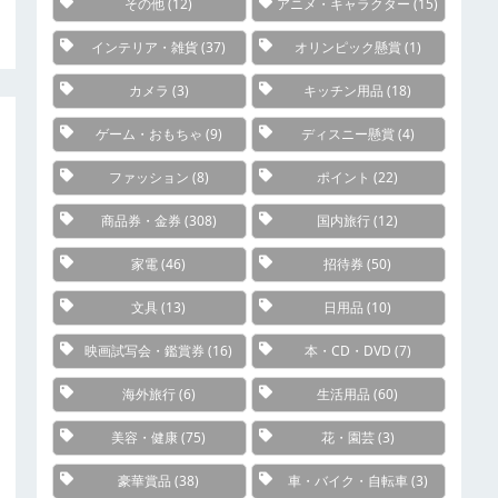
その他
(12)
アニメ・キャラクター
(15)
インテリア・雑貨
(37)
オリンピック懸賞
(1)
カメラ
(3)
キッチン用品
(18)
ゲーム・おもちゃ
(9)
ディスニー懸賞
(4)
ファッション
(8)
ポイント
(22)
商品券・金券
(308)
国内旅行
(12)
家電
(46)
招待券
(50)
文具
(13)
日用品
(10)
映画試写会・鑑賞券
(16)
本・CD・DVD
(7)
海外旅行
(6)
生活用品
(60)
美容・健康
(75)
花・園芸
(3)
豪華賞品
(38)
車・バイク・自転車
(3)