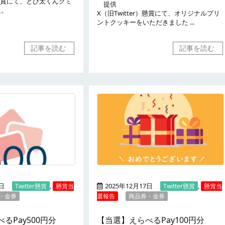
r）懸賞にて、とび太くんグミ
提供
た。
X（旧Twitter）懸賞にて、オリジナルプリ
ントクッキーをいただきました ...
記事を読む
記事を読む
2日
,
2025年12月17日
,
Twitter懸賞
懸賞当
Twitter懸賞
懸賞当
・金券
選報告
商品券・金券
るPay500円分
【当選】えらべるPay100円分