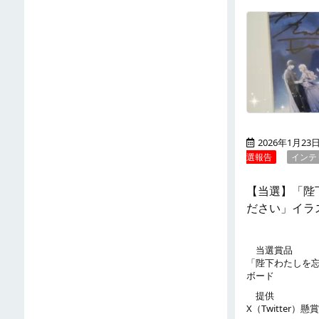
2026年1月23
選報告
インテ
【当選】「陛
ださい」イラ
当選賞品
「陛下わたしを
ボード
提供
X（Twitter）懸賞