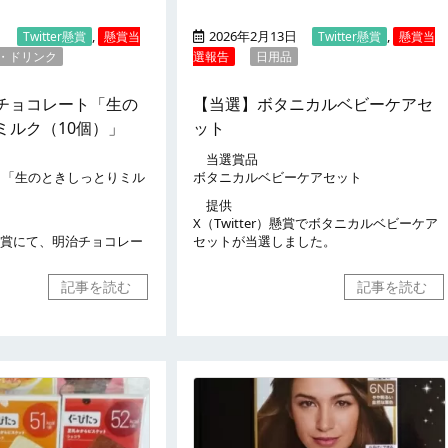
日
,
2026年2月13日
,
Twitter懸賞
懸賞当
Twitter懸賞
懸賞当
・ドリンク
選報告
日用品
チョコレート「生の
【当選】ボタニカルベビーケアセ
ミルク（10個）」
ット
当選賞品
ト「生のときしっとりミル
ボタニカルベビーケアセット
提供
X（Twitter）懸賞でボタニカルベビーケア
r）懸賞にて、明治チョコレー
セットが当選しました。
記事を読む
記事を読む