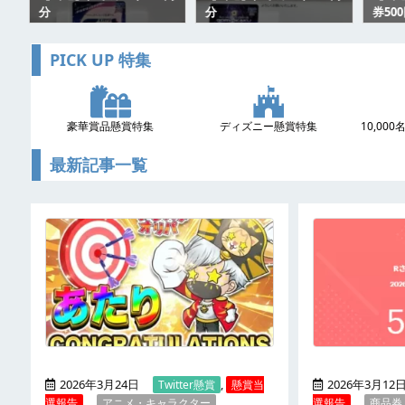
分
分
券50
PICK UP 特集
豪華賞品懸賞特集
ディズニー懸賞特集
10,00
最新記事一覧
2026年3月24日
,
2026年3月12
Twitter懸賞
懸賞当
選報告
アニメ・キャラクター
選報告
商品券