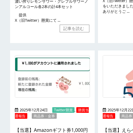
X（旧Twitte
濃い搾りレモンサワー・グレフルサワーノ
をいただきまし
ンアルコール各2本の計4本セット
ありがとうご ...
提供
X（旧Twitter）懸賞にて ...
記事を読む
2025年12月24日
,
2025年12月2
Twitter懸賞
懸賞当
選報告
商品券・金券
選報告
商品券
【当選】Amazonギフト券1,000円
【当選】えらべ