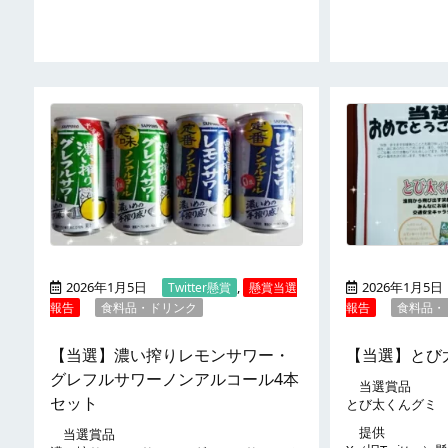
2026年1月5日
,
2026年1月5日
Twitter懸賞
懸賞当選
報告
食料品・ドリンク
報告
食料品・
【当選】濃い搾りレモンサワー・
【当選】とび
グレフルサワーノンアルコール4本
当選賞品
セット
とび太くんグミ
提供
当選賞品