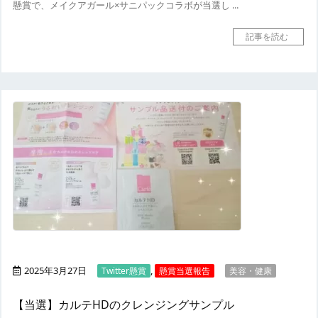
懸賞で、メイクアガール×サニパックコラボが当選し ...
記事を読む
2025年3月27日
,
Twitter懸賞
懸賞当選報告
美容・健康
【当選】カルテHDのクレンジングサンプル