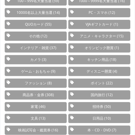
100～999名大量当選
(59)
1000～9999名大量当選
(16)
10000名以上大量当選
(14)
PC・スマホ
(12)
QUOカード
(55)
VJAギフトカード
(1)
その他
(12)
アニメ・キャラクター
(15)
インテリア・雑貨
(37)
オリンピック懸賞
(1)
カメラ
(3)
キッチン用品
(18)
ゲーム・おもちゃ
(9)
ディスニー懸賞
(4)
ファッション
(8)
ポイント
(22)
商品券・金券
(308)
国内旅行
(12)
家電
(46)
招待券
(50)
文具
(13)
日用品
(10)
映画試写会・鑑賞券
(16)
本・CD・DVD
(7)