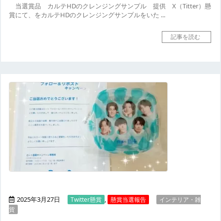
当選賞品
カルテHDのクレンジングサンプル
提供
X（Titter）懸
賞にて、をカルテHDのクレンジングサンプルをいた ...
記事を読む
2025年3月27日
,
Twitter懸賞
懸賞当選報告
インテリア・雑
貨