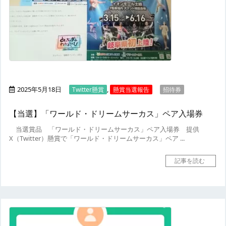
2025年5月18日
,
Twitter懸賞
懸賞当選報告
招待券
【当選】「ワールド・ドリームサーカス」ペア入場券
当選賞品
「ワールド・ドリームサーカス」ペア入場券
提供
X（Twitter）懸賞で「ワールド・ドリームサーカス」ペア ...
記事を読む