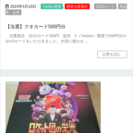
2025年5月23日
,
,
Twitter懸賞
懸賞当選報告
QUOカード
商品
券・金券
【当選】クオカード500円分
当選賞品
QUOカード500円
提供
X（Twitter）懸賞で500円分の
QUOカードをいただきました。大切に使わせ ...
記事を読む