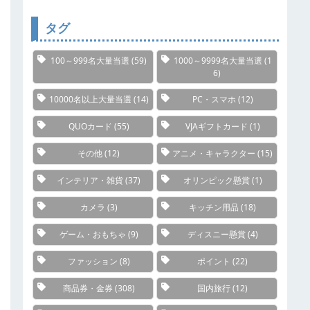
リ
ー
タグ
100～999名大量当選
(59)
1000～9999名大量当選
(1
6)
10000名以上大量当選
(14)
PC・スマホ
(12)
QUOカード
(55)
VJAギフトカード
(1)
その他
(12)
アニメ・キャラクター
(15)
インテリア・雑貨
(37)
オリンピック懸賞
(1)
カメラ
(3)
キッチン用品
(18)
ゲーム・おもちゃ
(9)
ディスニー懸賞
(4)
ファッション
(8)
ポイント
(22)
商品券・金券
(308)
国内旅行
(12)