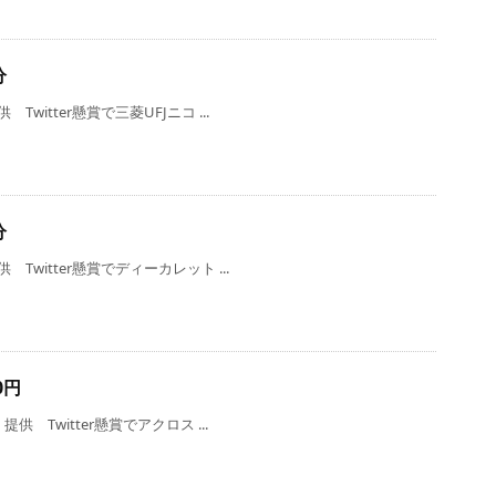
分
witter懸賞で三菱UFJニコ ...
分
Twitter懸賞でディーカレット ...
0円
供 Twitter懸賞でアクロス ...