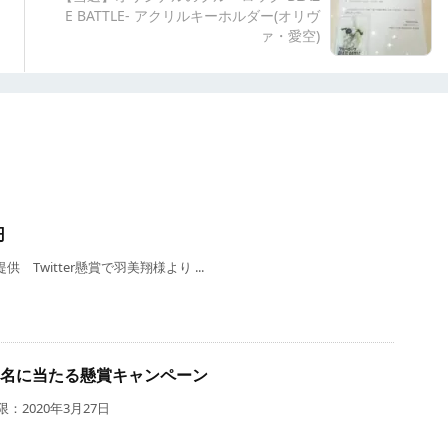
E BATTLE- アクリルキーホルダー(オリヴ
ァ・愛空)
円
 Twitter懸賞で羽美翔様より ...
が10名に当たる懸賞キャンペーン
：2020年3月27日