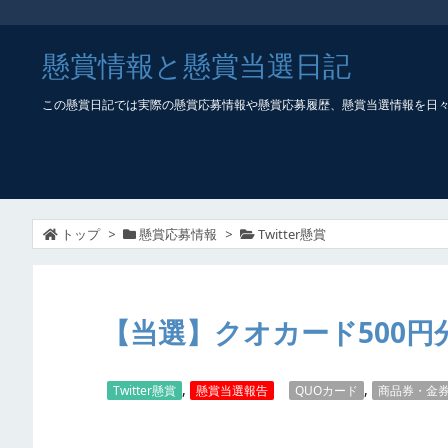
懸賞情報と懸賞当選日記
この懸賞日記では実際の懸賞応募情報や懸賞応募履歴、懸賞当選情報を日
トップ
>
懸賞応募情報
>
Twitter懸賞
【当選】クオカード500円
,
,
Twitter懸賞
懸賞当選報告
QUOカード
商品券・金