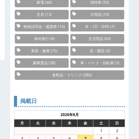
家電
(46)
招待券
(50)
文具
(13)
日用品
(10)
映画試写会・鑑賞券
(16)
本・CD・DVD
(7)
海外旅行
(6)
生活用品
(60)
美容・健康
(75)
花・園芸
(3)
豪華賞品
(38)
車・バイク・自転車
(3)
食料品・ドリンク
(386)
掲載日
2026年8月
月
火
水
木
金
土
日
1
2
3
4
5
6
7
8
9