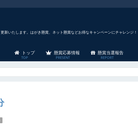
々更新いたします。はがき懸賞、ネット懸賞などお得なキャンペーンにチャレンジ！
トップ
懸賞応募情報
懸賞当選報告
分
券