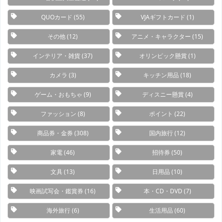
QUOカード
(55)
VJAギフトカード
(1)
その他
(12)
アニメ・キャラクター
(15)
インテリア・雑貨
(37)
オリンピック懸賞
(1)
カメラ
(3)
キッチン用品
(18)
ゲーム・おもちゃ
(9)
ディスニー懸賞
(4)
ファッション
(8)
ポイント
(22)
商品券・金券
(308)
国内旅行
(12)
家電
(46)
招待券
(50)
文具
(13)
日用品
(10)
映画試写会・鑑賞券
(16)
本・CD・DVD
(7)
海外旅行
(6)
生活用品
(60)