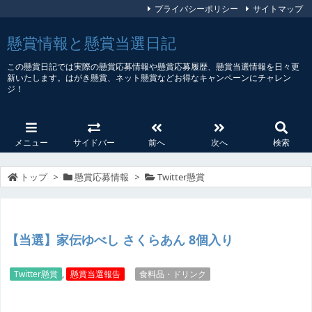
プライバシーポリシー
サイトマップ
懸賞情報と懸賞当選日記
この懸賞日記では実際の懸賞応募情報や懸賞応募履歴、懸賞当選情報を日々更
新いたします。はがき懸賞、ネット懸賞などお得なキャンペーンにチャレン
ジ！
メニュー
サイドバー
前へ
次へ
検索
トップ
>
懸賞応募情報
>
Twitter懸賞
【当選】家伝ゆべし さくらあん 8個入り
Twitter懸賞
,
懸賞当選報告
食料品・ドリンク