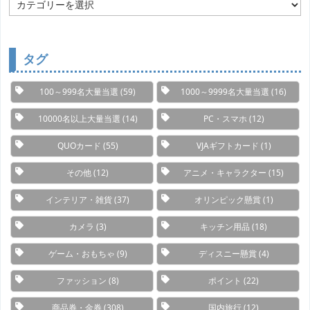
カ
テ
ゴ
リ
ー
タグ
100～999名大量当選
(59)
1000～9999名大量当選
(16)
10000名以上大量当選
(14)
PC・スマホ
(12)
QUOカード
(55)
VJAギフトカード
(1)
その他
(12)
アニメ・キャラクター
(15)
インテリア・雑貨
(37)
オリンピック懸賞
(1)
カメラ
(3)
キッチン用品
(18)
ゲーム・おもちゃ
(9)
ディスニー懸賞
(4)
ファッション
(8)
ポイント
(22)
商品券・金券
(308)
国内旅行
(12)