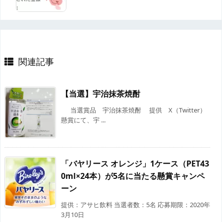
関連記事
【当選】宇治抹茶焼酎
当選賞品 宇治抹茶焼酎 提供 X（Twitter）
懸賞にて、宇 ...
「バヤリース オレンジ」1ケース（PET43
0ml×24本）が5名に当たる懸賞キャンペ
ーン
提供：アサヒ飲料 当選者数：5名 応募期限：2020年
3月10日