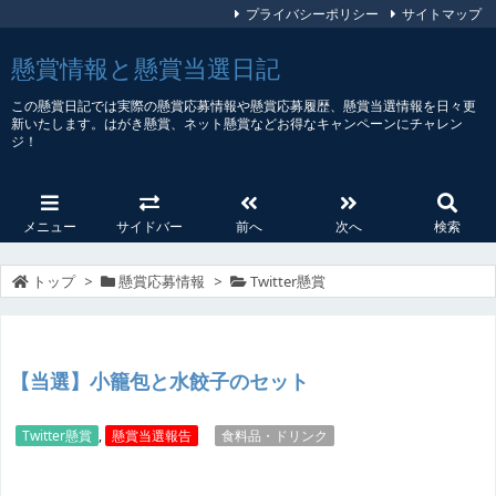
プライバシーポリシー
サイトマップ
懸賞情報と懸賞当選日記
この懸賞日記では実際の懸賞応募情報や懸賞応募履歴、懸賞当選情報を日々更
新いたします。はがき懸賞、ネット懸賞などお得なキャンペーンにチャレン
ジ！
メニュー
サイドバー
前へ
次へ
検索
トップ
>
懸賞応募情報
>
Twitter懸賞
【当選】小籠包と水餃子のセット
Twitter懸賞
,
懸賞当選報告
食料品・ドリンク