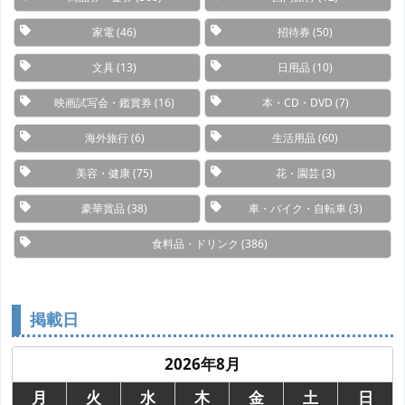
家電
(46)
招待券
(50)
文具
(13)
日用品
(10)
映画試写会・鑑賞券
(16)
本・CD・DVD
(7)
海外旅行
(6)
生活用品
(60)
美容・健康
(75)
花・園芸
(3)
豪華賞品
(38)
車・バイク・自転車
(3)
食料品・ドリンク
(386)
掲載日
2026年8月
月
火
水
木
金
土
日