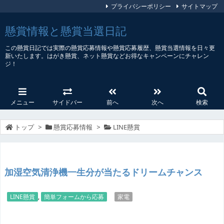
プライバシーポリシー
サイトマップ
懸賞情報と懸賞当選日記
この懸賞日記では実際の懸賞応募情報や懸賞応募履歴、懸賞当選情報を日々更
新いたします。はがき懸賞、ネット懸賞などお得なキャンペーンにチャレン
ジ！
メニュー
サイドバー
前へ
次へ
検索
トップ
>
懸賞応募情報
>
LINE懸賞
加湿空気清浄機一生分が当たるドリームチャンス
LINE懸賞
,
簡単フォームから応募
家電