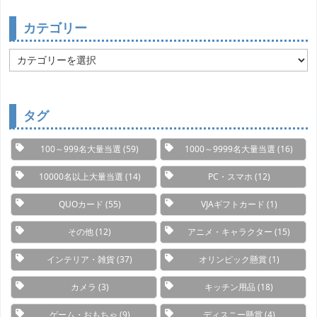
カテゴリー
カ
テ
ゴ
リ
ー
タグ
100～999名大量当選
(59)
1000～9999名大量当選
(16)
10000名以上大量当選
(14)
PC・スマホ
(12)
QUOカード
(55)
VJAギフトカード
(1)
その他
(12)
アニメ・キャラクター
(15)
インテリア・雑貨
(37)
オリンピック懸賞
(1)
カメラ
(3)
キッチン用品
(18)
ゲーム・おもちゃ
(9)
ディスニー懸賞
(4)