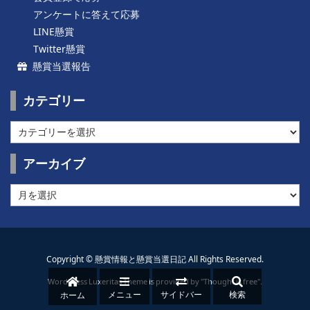
アンケートに答えて応募
LINE懸賞
Twitter懸賞
懸賞当選報告
カテゴリー
カ
テ
ゴ
アーカイブ
リ
ー
ア
ー
カ
イ
ブ
Copyright ©
懸賞情報と懸賞当選日記
All Rights Reserved.
WordPress Luxeritas Theme is provided by "
Thought is free
".
メニュー
サイドバー
検索
ホーム