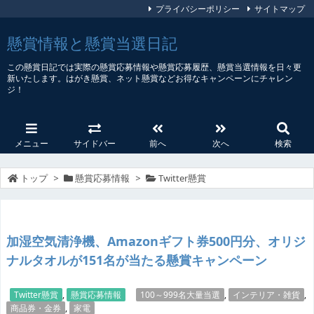
プライバシーポリシー
サイトマップ
懸賞情報と懸賞当選日記
この懸賞日記では実際の懸賞応募情報や懸賞応募履歴、懸賞当選情報を日々更
新いたします。はがき懸賞、ネット懸賞などお得なキャンペーンにチャレン
ジ！
メニュー
サイドバー
前へ
次へ
検索
トップ
>
懸賞応募情報
>
Twitter懸賞
加湿空気清浄機、Amazonギフト券500円分、オリジ
ナルタオルが151名が当たる懸賞キャンペーン
Twitter懸賞
,
懸賞応募情報
100～999名大量当選
,
インテリア・雑貨
,
商品券・金券
,
家電