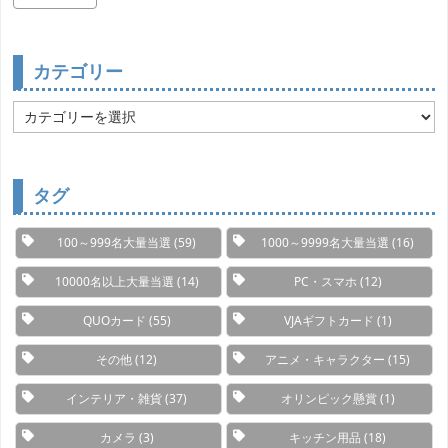
カテゴリー
カ
テ
ゴ
リ
ー
タグ
100～999名大量当選
(59)
1000～9999名大量当選
(16)
10000名以上大量当選
(14)
PC・スマホ
(12)
QUOカード
(55)
VJAギフトカード
(1)
その他
(12)
アニメ・キャラクター
(15)
インテリア・雑貨
(37)
オリンピック懸賞
(1)
カメラ
(3)
キッチン用品
(18)