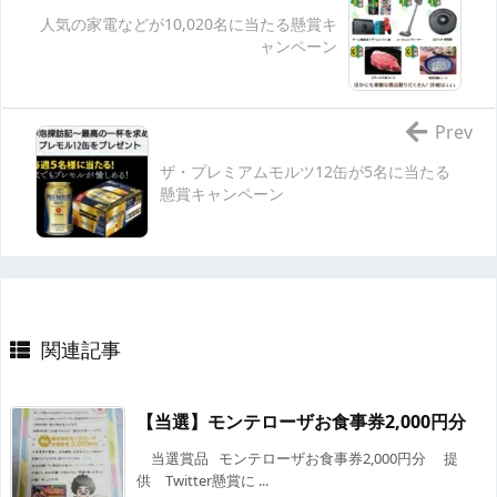
人気の家電などが10,020名に当たる懸賞キ
ャンペーン
Prev
ザ・プレミアムモルツ12缶が5名に当たる
懸賞キャンペーン
関連記事
【当選】モンテローザお食事券2,000円分
当選賞品 モンテローザお食事券2,000円分 提
供 Twitter懸賞に ...