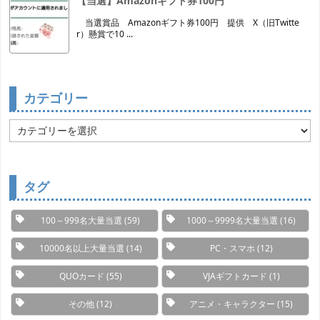
【当選】Amazonギフト券100円
当選賞品 Amazonギフト券100円 提供 X（旧Twitte
r）懸賞で10 ...
カテゴリー
カ
テ
ゴ
リ
ー
タグ
100～999名大量当選
(59)
1000～9999名大量当選
(16)
10000名以上大量当選
(14)
PC・スマホ
(12)
QUOカード
(55)
VJAギフトカード
(1)
その他
(12)
アニメ・キャラクター
(15)