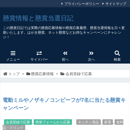
プライバシーポリシー
サイトマップ
懸賞情報と懸賞当選日記
この懸賞日記では実際の懸賞応募情報や懸賞応募履歴、懸賞当選情報を日々更
新いたします。はがき懸賞、ネット懸賞などお得なキャンペーンにチャレン
ジ！
メニュー
サイドバー
前へ
次へ
検索
トップ
>
懸賞応募情報
>
会員登録で応募
電動ミルやノザキノコンビーフが7名に当たる懸賞キ
ャンペーン
会員登録で応募
,
簡単フォームから応募
キッチン用品
,
家電
,
食料
品・ドリンク