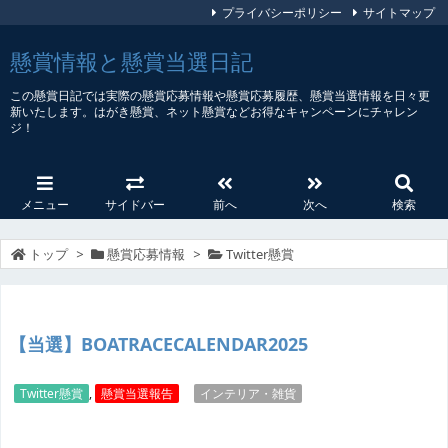
プライバシーポリシー
サイトマップ
懸賞情報と懸賞当選日記
この懸賞日記では実際の懸賞応募情報や懸賞応募履歴、懸賞当選情報を日々更
新いたします。はがき懸賞、ネット懸賞などお得なキャンペーンにチャレン
ジ！
メニュー
サイドバー
前へ
次へ
検索
トップ
>
懸賞応募情報
>
Twitter懸賞
【当選】BOATRACECALENDAR2025
Twitter懸賞
,
懸賞当選報告
インテリア・雑貨