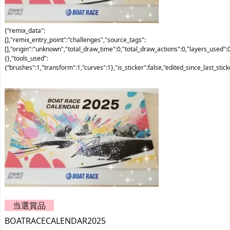
{“remix_data":
[],"remix_entry_point":"challenges","source_tags":
[],"origin":"unknown","total_draw_time":0,"total_draw_actions":0,"layers_used":
{},"tools_used":
{“brushes":1,"transform":1,"curves":1},"is_sticker":false,"edited_since_last_stic
当選賞品
BOATRACECALENDAR2025