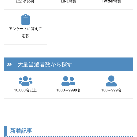
はがき応募
LINE懸賞
Twitter懸賞
アンケートに答えて
応募
大量当選者数から探す
10,000名以上
1000～9999名
100～999名
新着記事