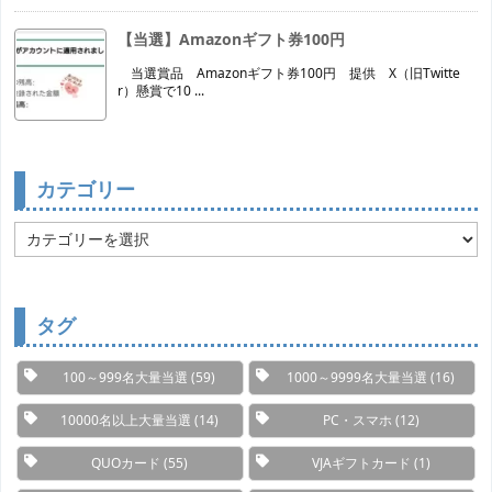
【当選】Amazonギフト券100円
当選賞品 Amazonギフト券100円 提供 X（旧Twitte
r）懸賞で10 ...
カテゴリー
カ
テ
ゴ
リ
ー
タグ
100～999名大量当選
(59)
1000～9999名大量当選
(16)
10000名以上大量当選
(14)
PC・スマホ
(12)
QUOカード
(55)
VJAギフトカード
(1)