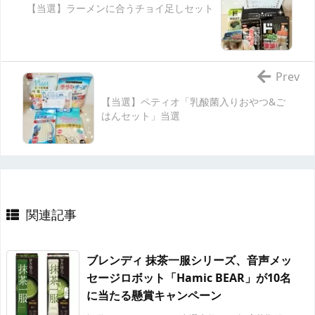
【当選】ラーメンに合うチョイ足しセット
Prev
【当選】ペティオ「乳酸菌入りおやつ&ご
はんセット」当選
関連記事
ブレンディ 抹茶一服シリーズ、音声メッ
セージロボット「Hamic BEAR」が10名
に当たる懸賞キャンペーン