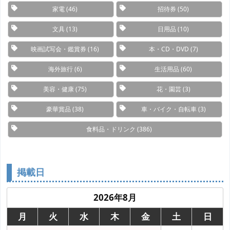
家電
(46)
招待券
(50)
文具
(13)
日用品
(10)
映画試写会・鑑賞券
(16)
本・CD・DVD
(7)
海外旅行
(6)
生活用品
(60)
美容・健康
(75)
花・園芸
(3)
豪華賞品
(38)
車・バイク・自転車
(3)
食料品・ドリンク
(386)
掲載日
2026年8月
月
火
水
木
金
土
日