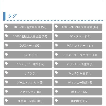
テ
ゴ
リ
ー
タグ
100～999名大量当選
(59)
1000～9999名大量当選
(16)
10000名以上大量当選
(14)
PC・スマホ
(12)
QUOカード
(55)
VJAギフトカード
(1)
その他
(12)
アニメ・キャラクター
(15)
インテリア・雑貨
(37)
オリンピック懸賞
(1)
カメラ
(3)
キッチン用品
(18)
ゲーム・おもちゃ
(9)
ディスニー懸賞
(4)
ファッション
(8)
ポイント
(22)
商品券・金券
(308)
国内旅行
(12)