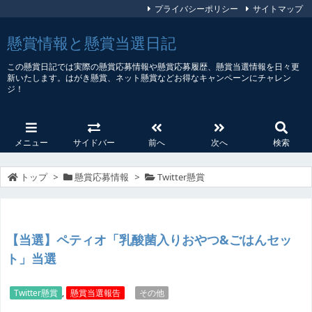
プライバシーポリシー
サイトマップ
懸賞情報と懸賞当選日記
この懸賞日記では実際の懸賞応募情報や懸賞応募履歴、懸賞当選情報を日々更
新いたします。はがき懸賞、ネット懸賞などお得なキャンペーンにチャレン
ジ！
メニュー
サイドバー
前へ
次へ
検索
トップ
>
懸賞応募情報
>
Twitter懸賞
【当選】ペティオ「乳酸菌入りおやつ&ごはんセッ
ト」当選
Twitter懸賞
,
懸賞当選報告
その他