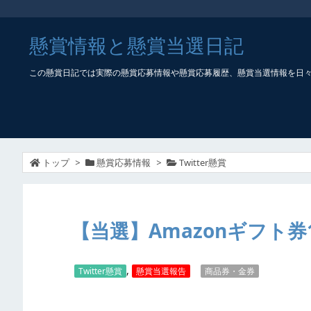
懸賞情報と懸賞当選日記
この懸賞日記では実際の懸賞応募情報や懸賞応募履歴、懸賞当選情報を日
トップ
>
懸賞応募情報
>
Twitter懸賞
【当選】Amazonギフト券1
,
Twitter懸賞
懸賞当選報告
商品券・金券