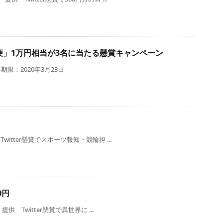
便」1万円相当が3名に当たる懸賞キャンペーン
限：2020年3月23日
itter懸賞でスポーツ報知・競輪担 ...
0円
供 Twitter懸賞で異世界に ...