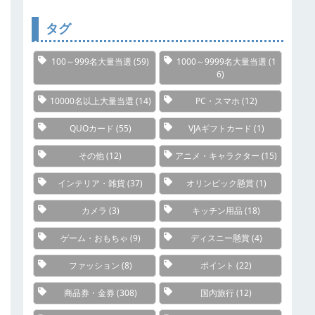
リ
ー
タグ
100～999名大量当選
(59)
1000～9999名大量当選
(1
6)
10000名以上大量当選
(14)
PC・スマホ
(12)
QUOカード
(55)
VJAギフトカード
(1)
その他
(12)
アニメ・キャラクター
(15)
インテリア・雑貨
(37)
オリンピック懸賞
(1)
カメラ
(3)
キッチン用品
(18)
ゲーム・おもちゃ
(9)
ディスニー懸賞
(4)
ファッション
(8)
ポイント
(22)
商品券・金券
(308)
国内旅行
(12)