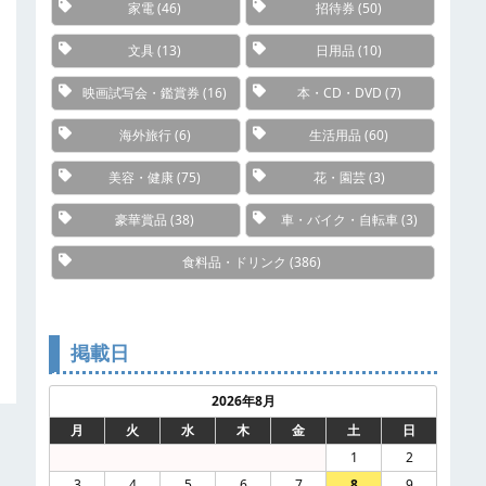
家電
(46)
招待券
(50)
文具
(13)
日用品
(10)
映画試写会・鑑賞券
(16)
本・CD・DVD
(7)
海外旅行
(6)
生活用品
(60)
美容・健康
(75)
花・園芸
(3)
豪華賞品
(38)
車・バイク・自転車
(3)
食料品・ドリンク
(386)
掲載日
2026年8月
月
火
水
木
金
土
日
1
2
3
4
5
6
7
8
9