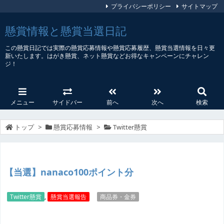
プライバシーポリシー
サイトマップ
懸賞情報と懸賞当選日記
この懸賞日記では実際の懸賞応募情報や懸賞応募履歴、懸賞当選情報を日々更
新いたします。はがき懸賞、ネット懸賞などお得なキャンペーンにチャレン
ジ！
メニュー
サイドバー
前へ
次へ
検索
トップ
>
懸賞応募情報
>
Twitter懸賞
【当選】nanaco100ポイント分
Twitter懸賞
,
懸賞当選報告
商品券・金券