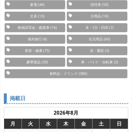
家電
(46)
招待券
(50)
文具
(13)
日用品
(10)
映画試写会・鑑賞券
(16)
本・CD・DVD
(7)
海外旅行
(6)
生活用品
(60)
美容・健康
(75)
花・園芸
(3)
豪華賞品
(38)
車・バイク・自転車
(3)
食料品・ドリンク
(386)
掲載日
2026年8月
月
火
水
木
金
土
日