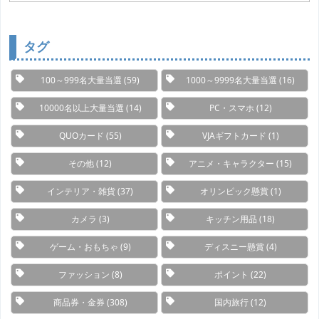
テ
ゴ
リ
ー
タグ
100～999名大量当選
(59)
1000～9999名大量当選
(16)
10000名以上大量当選
(14)
PC・スマホ
(12)
QUOカード
(55)
VJAギフトカード
(1)
その他
(12)
アニメ・キャラクター
(15)
インテリア・雑貨
(37)
オリンピック懸賞
(1)
カメラ
(3)
キッチン用品
(18)
ゲーム・おもちゃ
(9)
ディスニー懸賞
(4)
ファッション
(8)
ポイント
(22)
商品券・金券
(308)
国内旅行
(12)