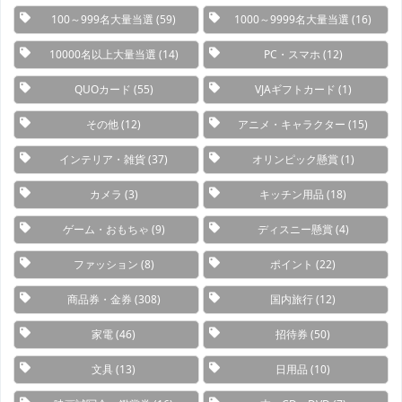
100～999名大量当選
(59)
1000～9999名大量当選
(16)
10000名以上大量当選
(14)
PC・スマホ
(12)
QUOカード
(55)
VJAギフトカード
(1)
その他
(12)
アニメ・キャラクター
(15)
インテリア・雑貨
(37)
オリンピック懸賞
(1)
カメラ
(3)
キッチン用品
(18)
ゲーム・おもちゃ
(9)
ディスニー懸賞
(4)
ファッション
(8)
ポイント
(22)
商品券・金券
(308)
国内旅行
(12)
家電
(46)
招待券
(50)
文具
(13)
日用品
(10)