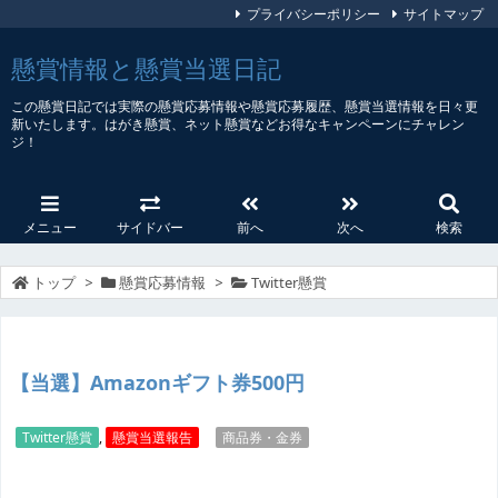
プライバシーポリシー
サイトマップ
懸賞情報と懸賞当選日記
この懸賞日記では実際の懸賞応募情報や懸賞応募履歴、懸賞当選情報を日々更
新いたします。はがき懸賞、ネット懸賞などお得なキャンペーンにチャレン
ジ！
メニュー
サイドバー
前へ
次へ
検索
トップ
>
懸賞応募情報
>
Twitter懸賞
【当選】Amazonギフト券500円
Twitter懸賞
,
懸賞当選報告
商品券・金券