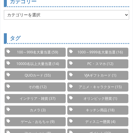
カテゴリー
カ
テ
ゴ
リ
ー
タグ
100～999名大量当選
(59)
1000～9999名大量当選
(16)
10000名以上大量当選
(14)
PC・スマホ
(12)
QUOカード
(55)
VJAギフトカード
(1)
その他
(12)
アニメ・キャラクター
(15)
インテリア・雑貨
(37)
オリンピック懸賞
(1)
カメラ
(3)
キッチン用品
(18)
ゲーム・おもちゃ
(9)
ディスニー懸賞
(4)