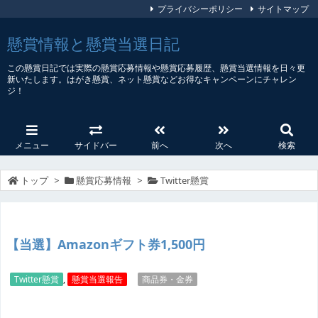
プライバシーポリシー
サイトマップ
懸賞情報と懸賞当選日記
この懸賞日記では実際の懸賞応募情報や懸賞応募履歴、懸賞当選情報を日々更
新いたします。はがき懸賞、ネット懸賞などお得なキャンペーンにチャレン
ジ！
メニュー
サイドバー
前へ
次へ
検索
トップ
>
懸賞応募情報
>
Twitter懸賞
【当選】Amazonギフト券1,500円
Twitter懸賞
,
懸賞当選報告
商品券・金券