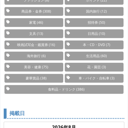
ファッション
(8)
ポイント
(22)
商品券・金券
(308)
国内旅行
(12)
家電
(46)
招待券
(50)
文具
(13)
日用品
(10)
映画試写会・鑑賞券
(16)
本・CD・DVD
(7)
海外旅行
(6)
生活用品
(60)
美容・健康
(75)
花・園芸
(3)
豪華賞品
(38)
車・バイク・自転車
(3)
食料品・ドリンク
(386)
掲載日
2026年8月