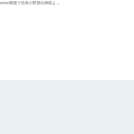
tter懸賞で信長の野望出陣様よ ...