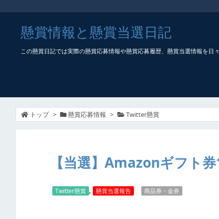
懸賞情報と懸賞当選日記
この懸賞日記では実際の懸賞応募情報や懸賞応募履歴、懸賞当選情報を日
トップ
>
懸賞応募情報
>
Twitter懸賞
【当選】Amazonギフト券1
,
Twitter懸賞
懸賞当選報告
商品券・金券