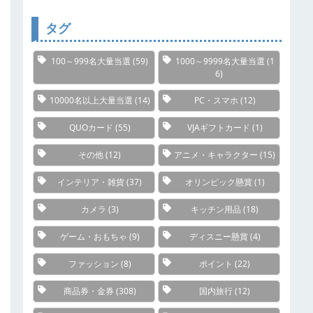
リ
ー
タグ
100～999名大量当選
(59)
1000～9999名大量当選
(1
6)
10000名以上大量当選
(14)
PC・スマホ
(12)
QUOカード
(55)
VJAギフトカード
(1)
その他
(12)
アニメ・キャラクター
(15)
インテリア・雑貨
(37)
オリンピック懸賞
(1)
カメラ
(3)
キッチン用品
(18)
ゲーム・おもちゃ
(9)
ディスニー懸賞
(4)
ファッション
(8)
ポイント
(22)
商品券・金券
(308)
国内旅行
(12)