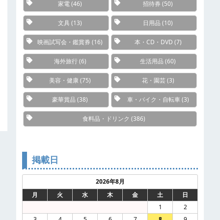
家電
(46)
招待券
(50)
文具
(13)
日用品
(10)
映画試写会・鑑賞券
(16)
本・CD・DVD
(7)
海外旅行
(6)
生活用品
(60)
美容・健康
(75)
花・園芸
(3)
豪華賞品
(38)
車・バイク・自転車
(3)
食料品・ドリンク
(386)
掲載日
2026年8月
月
火
水
木
金
土
日
1
2
3
4
5
6
7
8
9