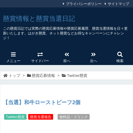
プライバシーポリシー
サイトマップ
懸賞情報と懸賞当選日記
この懸賞日記では実際の懸賞応募情報や懸賞応募履歴、懸賞当選情報を日々更
新いたします。はがき懸賞、ネット懸賞などお得なキャンペーンにチャレン
ジ！
メニュー
サイドバー
前へ
次へ
検索
トップ
>
懸賞応募情報
>
Twitter懸賞
【当選】和牛ローストビーフ2個
Twitter懸賞
,
懸賞当選報告
食料品・ドリンク