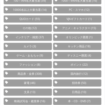
100～999名大量当選
(59)
1000～9999名大量当選
(16)
10000名以上大量当選
(14)
PC・スマホ
(12)
QUOカード
(55)
VJAギフトカード
(1)
その他
(12)
アニメ・キャラクター
(15)
インテリア・雑貨
(37)
オリンピック懸賞
(1)
カメラ
(3)
キッチン用品
(18)
ゲーム・おもちゃ
(9)
ディスニー懸賞
(4)
ファッション
(8)
ポイント
(22)
商品券・金券
(308)
国内旅行
(12)
家電
(46)
招待券
(50)
文具
(13)
日用品
(10)
映画試写会・鑑賞券
(16)
本・CD・DVD
(7)