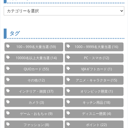
カ
テ
ゴ
リ
ー
タグ
100～999名大量当選
(59)
1000～9999名大量当選
(16)
10000名以上大量当選
(14)
PC・スマホ
(12)
QUOカード
(55)
VJAギフトカード
(1)
その他
(12)
アニメ・キャラクター
(15)
インテリア・雑貨
(37)
オリンピック懸賞
(1)
カメラ
(3)
キッチン用品
(18)
ゲーム・おもちゃ
(9)
ディスニー懸賞
(4)
ファッション
(8)
ポイント
(22)