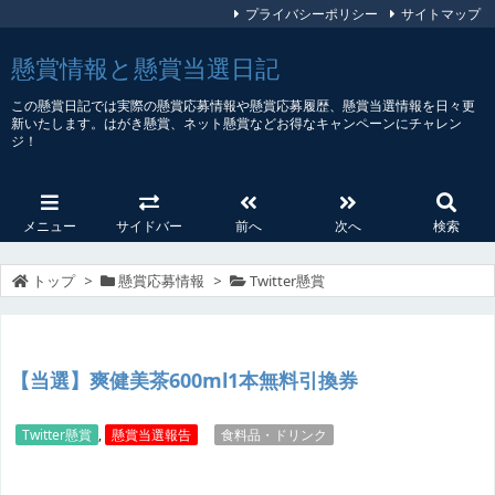
プライバシーポリシー
サイトマップ
懸賞情報と懸賞当選日記
この懸賞日記では実際の懸賞応募情報や懸賞応募履歴、懸賞当選情報を日々更
新いたします。はがき懸賞、ネット懸賞などお得なキャンペーンにチャレン
ジ！
メニュー
サイドバー
前へ
次へ
検索
トップ
>
懸賞応募情報
>
Twitter懸賞
【当選】爽健美茶600ml1本無料引換券
Twitter懸賞
,
懸賞当選報告
食料品・ドリンク