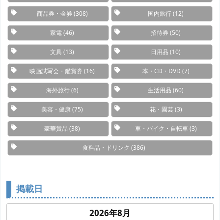
商品券・金券
(308)
国内旅行
(12)
家電
(46)
招待券
(50)
文具
(13)
日用品
(10)
映画試写会・鑑賞券
(16)
本・CD・DVD
(7)
海外旅行
(6)
生活用品
(60)
美容・健康
(75)
花・園芸
(3)
豪華賞品
(38)
車・バイク・自転車
(3)
食料品・ドリンク
(386)
掲載日
2026年8月