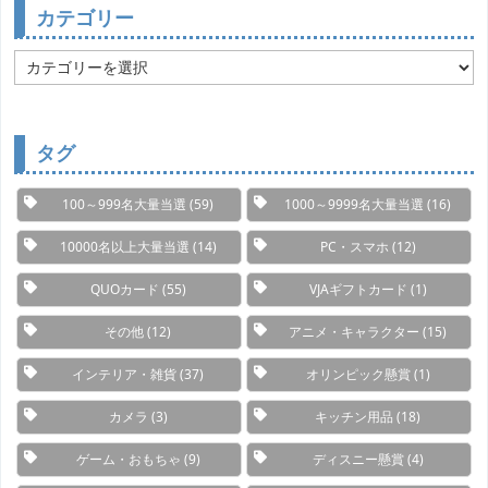
カテゴリー
カ
テ
ゴ
リ
ー
タグ
100～999名大量当選
(59)
1000～9999名大量当選
(16)
10000名以上大量当選
(14)
PC・スマホ
(12)
QUOカード
(55)
VJAギフトカード
(1)
その他
(12)
アニメ・キャラクター
(15)
インテリア・雑貨
(37)
オリンピック懸賞
(1)
カメラ
(3)
キッチン用品
(18)
ゲーム・おもちゃ
(9)
ディスニー懸賞
(4)