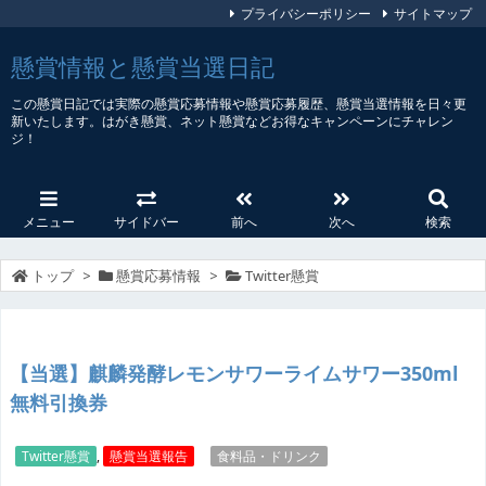
プライバシーポリシー
サイトマップ
懸賞情報と懸賞当選日記
この懸賞日記では実際の懸賞応募情報や懸賞応募履歴、懸賞当選情報を日々更
新いたします。はがき懸賞、ネット懸賞などお得なキャンペーンにチャレン
ジ！
メニュー
サイドバー
前へ
次へ
検索
トップ
>
懸賞応募情報
>
Twitter懸賞
【当選】麒麟発酵レモンサワーライムサワー350ml
無料引換券
Twitter懸賞
,
懸賞当選報告
食料品・ドリンク