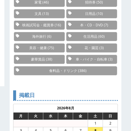
家電
(46)
招待券
(50)
文具
(13)
日用品
(10)
映画試写会・鑑賞券
(16)
本・CD・DVD
(7)
海外旅行
(6)
生活用品
(60)
美容・健康
(75)
花・園芸
(3)
豪華賞品
(38)
車・バイク・自転車
(3)
食料品・ドリンク
(386)
掲載日
2026年8月
月
火
水
木
金
土
日
1
2
3
4
5
6
7
8
9