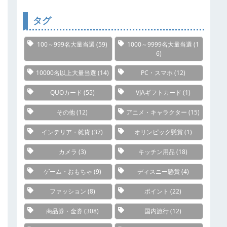
リ
ー
タグ
100～999名大量当選
(59)
1000～9999名大量当選
(1
6)
10000名以上大量当選
(14)
PC・スマホ
(12)
QUOカード
(55)
VJAギフトカード
(1)
その他
(12)
アニメ・キャラクター
(15)
インテリア・雑貨
(37)
オリンピック懸賞
(1)
カメラ
(3)
キッチン用品
(18)
ゲーム・おもちゃ
(9)
ディスニー懸賞
(4)
ファッション
(8)
ポイント
(22)
商品券・金券
(308)
国内旅行
(12)