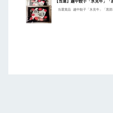
【当選】越中餃子「氷見牛」「
当選賞品 越中餃子「氷見牛」「黒部名水ポ