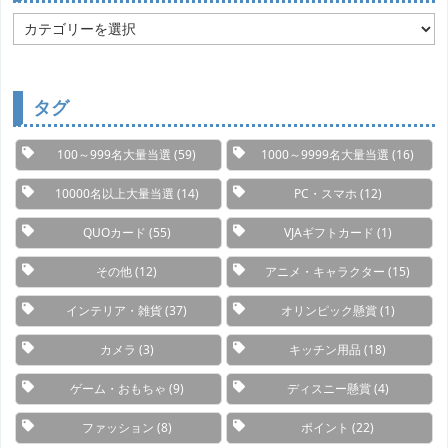
カ
テ
ゴ
リ
ー
タグ
100～999名大量当選
(59)
1000～9999名大量当選
(16)
10000名以上大量当選
(14)
PC・スマホ
(12)
QUOカード
(55)
VJAギフトカード
(1)
その他
(12)
アニメ・キャラクター
(15)
インテリア・雑貨
(37)
オリンピック懸賞
(1)
カメラ
(3)
キッチン用品
(18)
ゲーム・おもちゃ
(9)
ディスニー懸賞
(4)
ファッション
(8)
ポイント
(22)