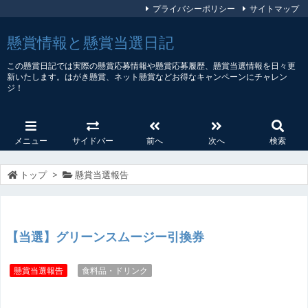
プライバシーポリシー
サイトマップ
懸賞情報と懸賞当選日記
この懸賞日記では実際の懸賞応募情報や懸賞応募履歴、懸賞当選情報を日々更
新いたします。はがき懸賞、ネット懸賞などお得なキャンペーンにチャレン
ジ！
メニュー
サイドバー
前へ
次へ
検索
トップ
>
懸賞当選報告
【当選】グリーンスムージー引換券
懸賞当選報告
食料品・ドリンク