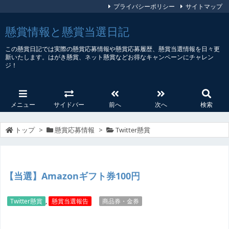
プライバシーポリシー
サイトマップ
懸賞情報と懸賞当選日記
この懸賞日記では実際の懸賞応募情報や懸賞応募履歴、懸賞当選情報を日々更
新いたします。はがき懸賞、ネット懸賞などお得なキャンペーンにチャレン
ジ！
メニュー
サイドバー
前へ
次へ
検索
トップ
>
懸賞応募情報
>
Twitter懸賞
【当選】Amazonギフト券100円
Twitter懸賞
,
懸賞当選報告
商品券・金券