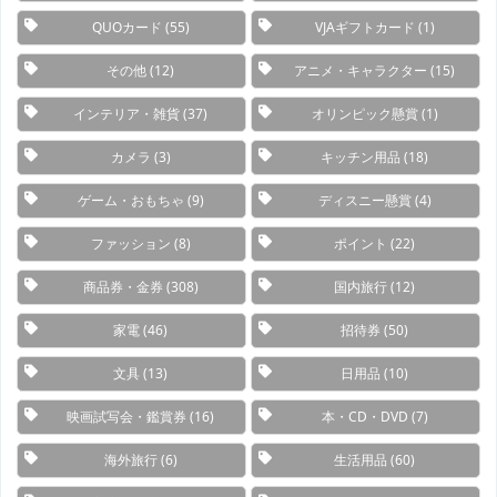
QUOカード
(55)
VJAギフトカード
(1)
その他
(12)
アニメ・キャラクター
(15)
インテリア・雑貨
(37)
オリンピック懸賞
(1)
カメラ
(3)
キッチン用品
(18)
ゲーム・おもちゃ
(9)
ディスニー懸賞
(4)
ファッション
(8)
ポイント
(22)
商品券・金券
(308)
国内旅行
(12)
家電
(46)
招待券
(50)
文具
(13)
日用品
(10)
映画試写会・鑑賞券
(16)
本・CD・DVD
(7)
海外旅行
(6)
生活用品
(60)