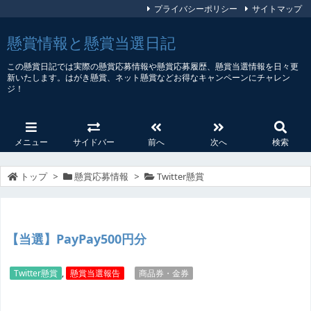
プライバシーポリシー
サイトマップ
懸賞情報と懸賞当選日記
この懸賞日記では実際の懸賞応募情報や懸賞応募履歴、懸賞当選情報を日々更
新いたします。はがき懸賞、ネット懸賞などお得なキャンペーンにチャレン
ジ！
メニュー
サイドバー
前へ
次へ
検索
トップ
>
懸賞応募情報
>
Twitter懸賞
【当選】PayPay500円分
Twitter懸賞
,
懸賞当選報告
商品券・金券