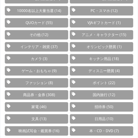
10000名以上大量当選
(14)
PC・スマホ
(12)
QUOカード
(55)
VJAギフトカード
(1)
その他
(12)
アニメ・キャラクター
(15)
インテリア・雑貨
(37)
オリンピック懸賞
(1)
カメラ
(3)
キッチン用品
(18)
ゲーム・おもちゃ
(9)
ディスニー懸賞
(4)
ファッション
(8)
ポイント
(22)
商品券・金券
(308)
国内旅行
(12)
家電
(46)
招待券
(50)
文具
(13)
日用品
(10)
映画試写会・鑑賞券
(16)
本・CD・DVD
(7)