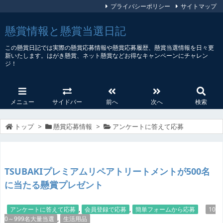
プライバシーポリシー
サイトマップ
懸賞情報と懸賞当選日記
この懸賞日記では実際の懸賞応募情報や懸賞応募履歴、懸賞当選情報を日々更
新いたします。はがき懸賞、ネット懸賞などお得なキャンペーンにチャレン
ジ！
メニュー
サイドバー
前へ
次へ
検索
トップ
>
懸賞応募情報
>
アンケートに答えて応募
TSUBAKIプレミアムリペアトリートメントが500名
に当たる懸賞プレゼント
アンケートに答えて応募
,
会員登録で応募
,
簡単フォームから応募
10
0～999名大量当選
,
生活用品