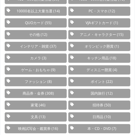
10000名以上大量当選
(14)
PC・スマホ
(12)
QUOカード
(55)
VJAギフトカード
(1)
その他
(12)
アニメ・キャラクター
(15)
インテリア・雑貨
(37)
オリンピック懸賞
(1)
カメラ
(3)
キッチン用品
(18)
ゲーム・おもちゃ
(9)
ディスニー懸賞
(4)
ファッション
(8)
ポイント
(22)
商品券・金券
(308)
国内旅行
(12)
家電
(46)
招待券
(50)
文具
(13)
日用品
(10)
映画試写会・鑑賞券
(16)
本・CD・DVD
(7)