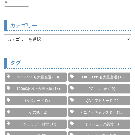
カテゴリー
カ
テ
ゴ
リ
ー
タグ
100～999名大量当選
(59)
1000～9999名大量当選
(16)
10000名以上大量当選
(14)
PC・スマホ
(12)
QUOカード
(55)
VJAギフトカード
(1)
その他
(12)
アニメ・キャラクター
(15)
インテリア・雑貨
(37)
オリンピック懸賞
(1)