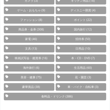
カメラ
(3)
キッチン用品
(18)
ゲーム・おもちゃ
(9)
ディスニー懸賞
(4)
ファッション
(8)
ポイント
(22)
商品券・金券
(308)
国内旅行
(12)
家電
(46)
招待券
(50)
文具
(13)
日用品
(10)
映画試写会・鑑賞券
(16)
本・CD・DVD
(7)
海外旅行
(6)
生活用品
(60)
美容・健康
(75)
花・園芸
(3)
豪華賞品
(38)
車・バイク・自転車
(3)
食料品・ドリンク
(386)