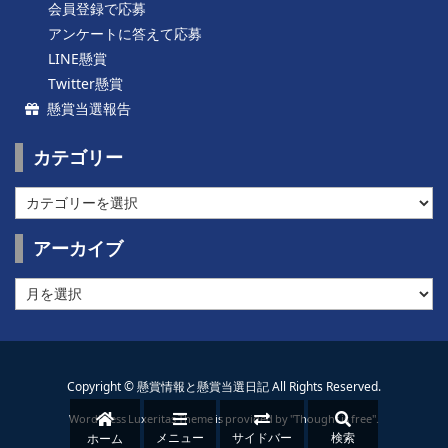
会員登録で応募
アンケートに答えて応募
LINE懸賞
Twitter懸賞
懸賞当選報告
カテゴリー
カ
テ
ゴ
アーカイブ
リ
ー
ア
ー
カ
イ
ブ
Copyright ©
懸賞情報と懸賞当選日記
All Rights Reserved.
WordPress Luxeritas Theme is provided by "
Thought is free
".
メニュー
サイドバー
検索
ホーム