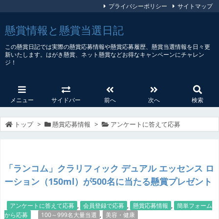
プライバシーポリシー
サイトマップ
懸賞情報と懸賞当選日記
この懸賞日記では実際の懸賞応募情報や懸賞応募履歴、懸賞当選情報を日々更
新いたします。はがき懸賞、ネット懸賞などお得なキャンペーンにチャレン
ジ！
メニュー
サイドバー
前へ
次へ
検索
トップ
>
懸賞応募情報
>
アンケートに答えて応募
「ランコム」クラリフィック デュアル エッセンス ロ
ーション（150ml）が500名に当たる懸賞プレゼント
アンケートに答えて応募
,
会員登録で応募
,
懸賞応募情報
,
簡単フォーム
から応募
100～999名大量当選
,
美容・健康