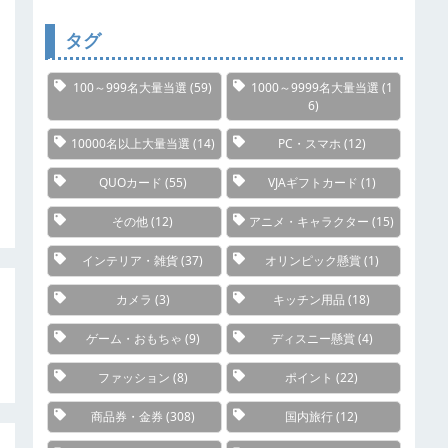
リ
ー
タグ
100～999名大量当選
(59)
1000～9999名大量当選
(1
6)
10000名以上大量当選
(14)
PC・スマホ
(12)
QUOカード
(55)
VJAギフトカード
(1)
その他
(12)
アニメ・キャラクター
(15)
インテリア・雑貨
(37)
オリンピック懸賞
(1)
カメラ
(3)
キッチン用品
(18)
ゲーム・おもちゃ
(9)
ディスニー懸賞
(4)
ファッション
(8)
ポイント
(22)
商品券・金券
(308)
国内旅行
(12)