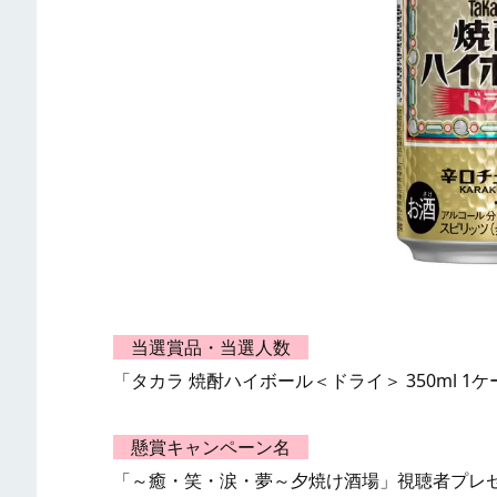
当選賞品・当選人数
「タカラ 焼酎ハイボール＜ドライ＞ 350ml 1
懸賞キャンペーン名
「～癒・笑・涙・夢～夕焼け酒場」視聴者プレ