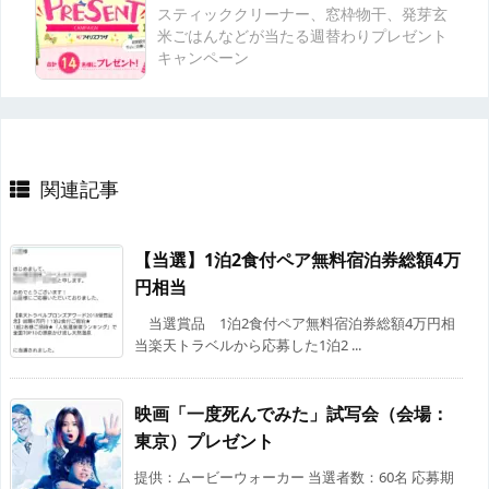
スティッククリーナー、窓枠物干、発芽玄
米ごはんなどが当たる週替わりプレゼント
キャンペーン
関連記事
【当選】1泊2食付ペア無料宿泊券総額4万
円相当
当選賞品 1泊2食付ペア無料宿泊券総額4万円相
当楽天トラベルから応募した1泊2 ...
映画「一度死んでみた」試写会（会場：
東京）プレゼント
提供：ムービーウォーカー 当選者数：60名 応募期