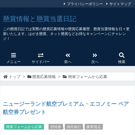
プライバシーポリシー
サイトマップ
懸賞情報と懸賞当選日記
この懸賞日記では実際の懸賞応募情報や懸賞応募履歴、懸賞当選情報を日々更
新いたします。はがき懸賞、ネット懸賞などお得なキャンペーンにチャレン
ジ！
メニュー
サイドバー
前へ
次へ
検索
トップ
>
懸賞応募情報
>
簡単フォームから応募
ニュージーランド航空プレミアム・エコノミー ペア
航空券プレゼント
簡単フォームから応募
招待券
,
海外旅行
,
豪華賞品