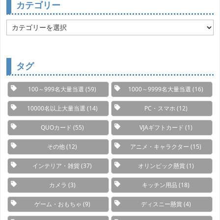
カテゴリー
カ
テ
ゴ
リ
ー
タグ
100～999名大量当選
(59)
1000～9999名大量当選
(16)
10000名以上大量当選
(14)
PC・スマホ
(12)
QUOカード
(55)
VJAギフトカード
(1)
その他
(12)
アニメ・キャラクター
(15)
インテリア・雑貨
(37)
オリンピック懸賞
(1)
カメラ
(3)
キッチン用品
(18)
ゲーム・おもちゃ
(9)
ディスニー懸賞
(4)