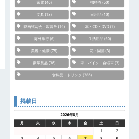
家電
(46)
招待券
(50)
文具
(13)
日用品
(10)
映画試写会・鑑賞券
(16)
本・CD・DVD
(7)
海外旅行
(6)
生活用品
(60)
美容・健康
(75)
花・園芸
(3)
豪華賞品
(38)
車・バイク・自転車
(3)
食料品・ドリンク
(386)
掲載日
2026年8月
月
火
水
木
金
土
日
1
2
3
4
5
6
7
8
9