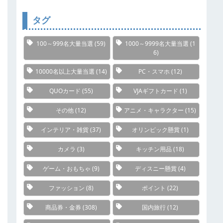
リ
ー
タグ
100～999名大量当選
(59)
1000～9999名大量当選
(1
6)
10000名以上大量当選
(14)
PC・スマホ
(12)
QUOカード
(55)
VJAギフトカード
(1)
その他
(12)
アニメ・キャラクター
(15)
インテリア・雑貨
(37)
オリンピック懸賞
(1)
カメラ
(3)
キッチン用品
(18)
ゲーム・おもちゃ
(9)
ディスニー懸賞
(4)
ファッション
(8)
ポイント
(22)
商品券・金券
(308)
国内旅行
(12)