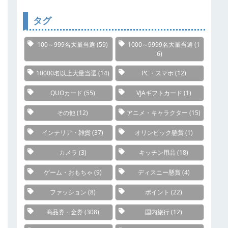
リ
ー
タグ
100～999名大量当選
(59)
1000～9999名大量当選
(1
6)
10000名以上大量当選
(14)
PC・スマホ
(12)
QUOカード
(55)
VJAギフトカード
(1)
その他
(12)
アニメ・キャラクター
(15)
インテリア・雑貨
(37)
オリンピック懸賞
(1)
カメラ
(3)
キッチン用品
(18)
ゲーム・おもちゃ
(9)
ディスニー懸賞
(4)
ファッション
(8)
ポイント
(22)
商品券・金券
(308)
国内旅行
(12)