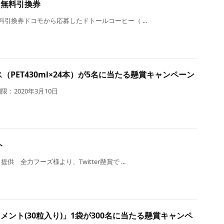
）無料引換券
引換券ドコモから応募したドトールコーヒー（ ...
（PET430ml×24本）が5名に当たる懸賞キャンペーン
：2020年3月10日
ト
全力フーズ様より、Twitter懸賞で ...
リメント(30粒入り)」1袋が300名に当たる懸賞キャンペ