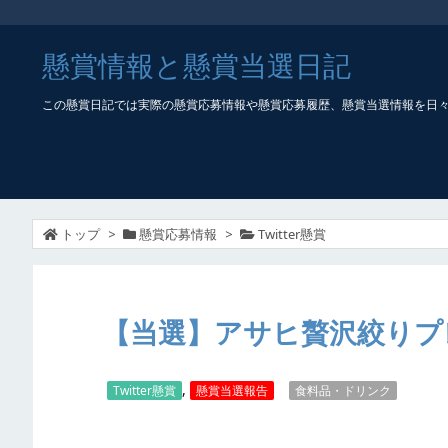
懸賞情報と懸賞当選日記
この懸賞日記では実際の懸賞応募情報や懸賞応募履歴、懸賞当選情報を日
トップ
>
懸賞応募情報
>
Twitter懸賞
【当選】アサヒ贅沢絞りプ
,
Twitter懸賞
懸賞当選報告
食料品・ドリンク