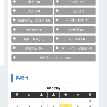
家電
(46)
招待券
(50)
文具
(13)
日用品
(10)
映画試写会・鑑賞券
(16)
本・CD・DVD
(7)
海外旅行
(6)
生活用品
(60)
美容・健康
(75)
花・園芸
(3)
豪華賞品
(38)
車・バイク・自転車
(3)
食料品・ドリンク
(386)
掲載日
2026年8月
月
火
水
木
金
土
日
1
2
3
4
5
6
7
8
9