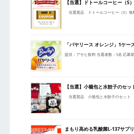
【当選】ドトールコーヒー（S
当選賞品 ドトールコーヒー（S）無料
「バヤリース オレンジ」1ケース
提供：アサヒ飲料 当選者数：5名 応募期限
【当選】小籠包と水餃子のセッ
当選賞品 小籠包と水餃子のセット 提供 
まもり高める乳酸菌L-137サプ