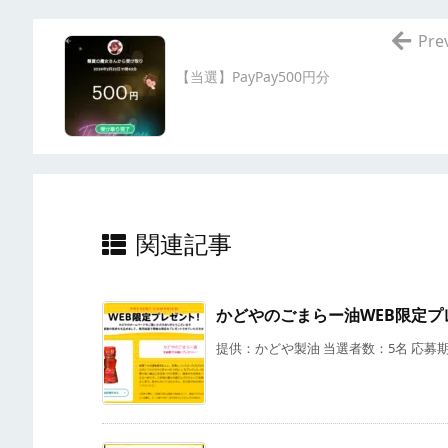
Pre
【当選】PayPay500円分
関連記事
かどやのごまらー油WEB限定プ
提供：かどや製油 当選者数：5名 応募期限