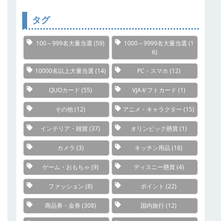
リ
ー
タグ
100～999名大量当選
(59)
1000～9999名大量当選
(1
6)
10000名以上大量当選
(14)
PC・スマホ
(12)
QUOカード
(55)
VJAギフトカード
(1)
その他
(12)
アニメ・キャラクター
(15)
インテリア・雑貨
(37)
オリンピック懸賞
(1)
カメラ
(3)
キッチン用品
(18)
ゲーム・おもちゃ
(9)
ディスニー懸賞
(4)
ファッション
(8)
ポイント
(22)
商品券・金券
(308)
国内旅行
(12)