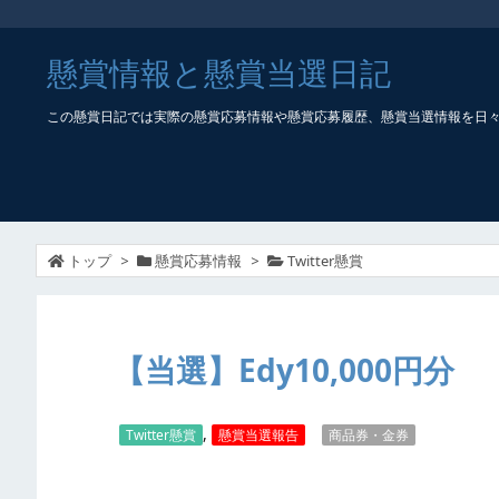
懸賞情報と懸賞当選日記
この懸賞日記では実際の懸賞応募情報や懸賞応募履歴、懸賞当選情報を日
トップ
>
懸賞応募情報
>
Twitter懸賞
【当選】Edy10,000円分
,
Twitter懸賞
懸賞当選報告
商品券・金券