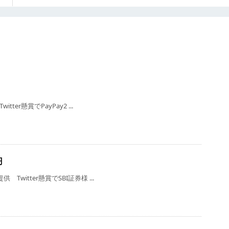
ter懸賞でPayPay2 ...
円
Twitter懸賞でSBI証券様 ...