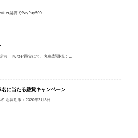
r懸賞でPayPay500 ...
ン
Twitter懸賞にて、丸亀製麺様よ ...
が3名に当たる懸賞キャンペーン
 応募期限：2020年3月8日