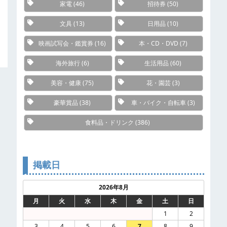
家電
(46)
招待券
(50)
文具
(13)
日用品
(10)
映画試写会・鑑賞券
(16)
本・CD・DVD
(7)
海外旅行
(6)
生活用品
(60)
美容・健康
(75)
花・園芸
(3)
豪華賞品
(38)
車・バイク・自転車
(3)
食料品・ドリンク
(386)
掲載日
2026年8月
月
火
水
木
金
土
日
1
2
3
4
5
6
7
8
9