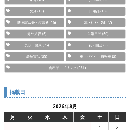
文具
(13)
日用品
(10)
映画試写会・鑑賞券
(16)
本・CD・DVD
(7)
海外旅行
(6)
生活用品
(60)
美容・健康
(75)
花・園芸
(3)
豪華賞品
(38)
車・バイク・自転車
(3)
食料品・ドリンク
(386)
掲載日
2026年8月
月
火
水
木
金
土
日
1
2