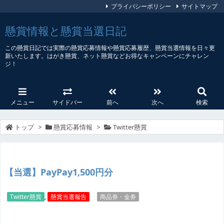
プライバシーポリシー
サイトマップ
懸賞情報と懸賞当選日記
この懸賞日記では実際の懸賞応募情報や懸賞応募履歴、懸賞当選情報を日々更
新いたします。はがき懸賞、ネット懸賞などお得なキャンペーンにチャレン
ジ！
メニュー
サイドバー
前へ
次へ
検索
トップ
>
懸賞応募情報
>
Twitter懸賞
【当選】PayPay1,500円分
Twitter懸賞
,
懸賞当選報告
商品券・金券