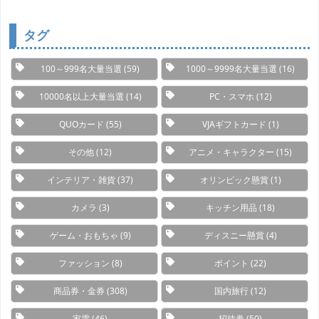
ゴ
リ
ー
タグ
100～999名大量当選
(59)
1000～9999名大量当選
(16)
10000名以上大量当選
(14)
PC・スマホ
(12)
QUOカード
(55)
VJAギフトカード
(1)
その他
(12)
アニメ・キャラクター
(15)
インテリア・雑貨
(37)
オリンピック懸賞
(1)
カメラ
(3)
キッチン用品
(18)
ゲーム・おもちゃ
(9)
ディスニー懸賞
(4)
ファッション
(8)
ポイント
(22)
商品券・金券
(308)
国内旅行
(12)
家電
(46)
招待券
(50)