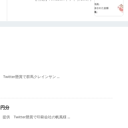
witter懸賞で群馬クレインサン ...
5円分
 Twitter懸賞で印刷会社の帆風様 ...