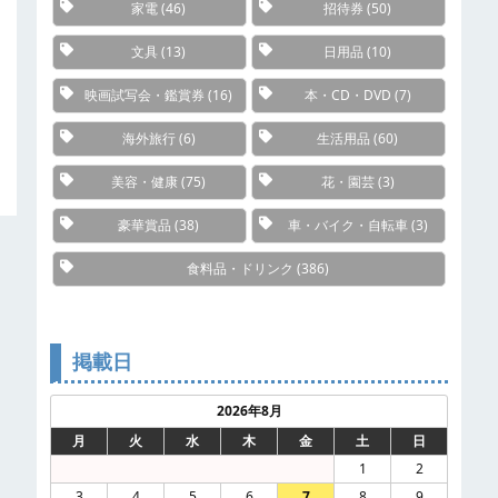
家電
(46)
招待券
(50)
文具
(13)
日用品
(10)
映画試写会・鑑賞券
(16)
本・CD・DVD
(7)
海外旅行
(6)
生活用品
(60)
美容・健康
(75)
花・園芸
(3)
豪華賞品
(38)
車・バイク・自転車
(3)
食料品・ドリンク
(386)
掲載日
2026年8月
月
火
水
木
金
土
日
1
2
3
4
5
6
7
8
9