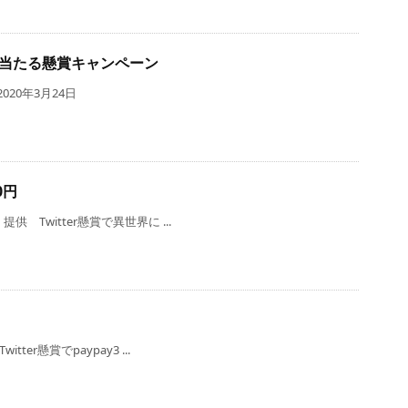
に当たる懸賞キャンペーン
20年3月24日
0円
供 Twitter懸賞で異世界に ...
ter懸賞でpaypay3 ...