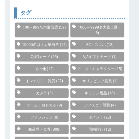
リ
ー
タグ
100～999名大量当選
(59)
1000～9999名大量当選
(1
6)
10000名以上大量当選
(14)
PC・スマホ
(12)
QUOカード
(55)
VJAギフトカード
(1)
その他
(12)
アニメ・キャラクター
(15)
インテリア・雑貨
(37)
オリンピック懸賞
(1)
カメラ
(3)
キッチン用品
(18)
ゲーム・おもちゃ
(9)
ディスニー懸賞
(4)
ファッション
(8)
ポイント
(22)
商品券・金券
(308)
国内旅行
(12)