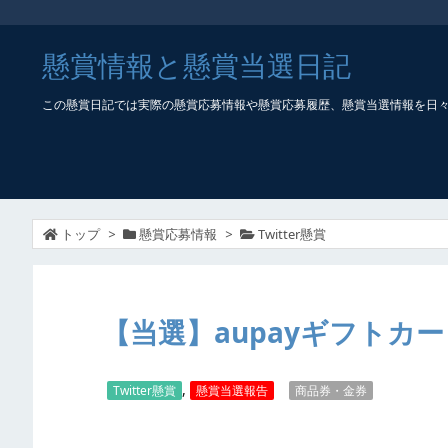
懸賞情報と懸賞当選日記
この懸賞日記では実際の懸賞応募情報や懸賞応募履歴、懸賞当選情報を日
トップ
>
懸賞応募情報
>
Twitter懸賞
【当選】aupayギフトカー
,
Twitter懸賞
懸賞当選報告
商品券・金券