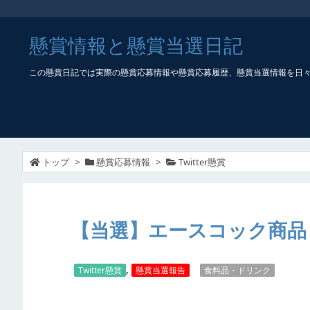
懸賞情報と懸賞当選日記
この懸賞日記では実際の懸賞応募情報や懸賞応募履歴、懸賞当選情報を日
トップ
>
懸賞応募情報
>
Twitter懸賞
【当選】エースコック商品
,
Twitter懸賞
懸賞当選報告
食料品・ドリンク