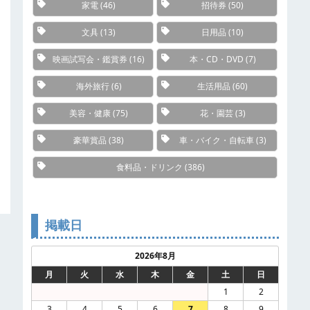
家電
(46)
招待券
(50)
文具
(13)
日用品
(10)
映画試写会・鑑賞券
(16)
本・CD・DVD
(7)
海外旅行
(6)
生活用品
(60)
美容・健康
(75)
花・園芸
(3)
豪華賞品
(38)
車・バイク・自転車
(3)
食料品・ドリンク
(386)
掲載日
2026年8月
月
火
水
木
金
土
日
1
2
3
4
5
6
7
8
9