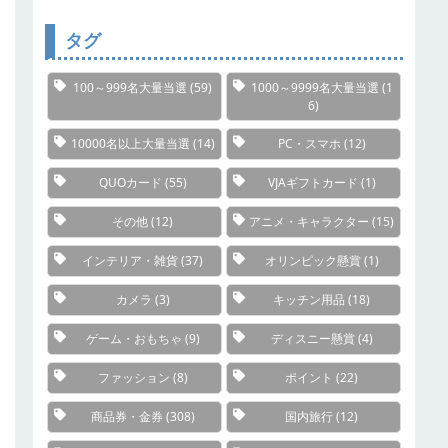
リ
ー
タグ
100～999名大量当選
(59)
1000～9999名大量当選
(1
6)
10000名以上大量当選
(14)
PC・スマホ
(12)
QUOカード
(55)
VJAギフトカード
(1)
その他
(12)
アニメ・キャラクター
(15)
インテリア・雑貨
(37)
オリンピック懸賞
(1)
カメラ
(3)
キッチン用品
(18)
ゲーム・おもちゃ
(9)
ディスニー懸賞
(4)
ファッション
(8)
ポイント
(22)
商品券・金券
(308)
国内旅行
(12)