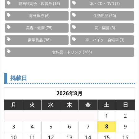
映画試写会・鑑賞券
(16)
本・CD・DVD
(7)
海外旅行
(6)
生活用品
(60)
美容・健康
(75)
花・園芸
(3)
豪華賞品
(38)
車・バイク・自転車
(3)
食料品・ドリンク
(386)
掲載日
2026年8月
月
火
水
木
金
土
日
1
2
3
4
5
6
7
8
9
10
11
12
13
14
15
16