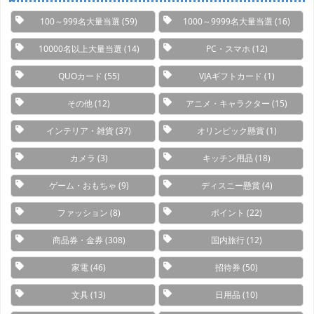
100～999名大量当選
(59)
1000～9999名大量当選
(16)
10000名以上大量当選
(14)
PC・スマホ
(12)
QUOカード
(55)
VJAギフトカード
(1)
その他
(12)
アニメ・キャラクター
(15)
インテリア・雑貨
(37)
オリンピック懸賞
(1)
カメラ
(3)
キッチン用品
(18)
ゲーム・おもちゃ
(9)
ディスニー懸賞
(4)
ファッション
(8)
ポイント
(22)
商品券・金券
(308)
国内旅行
(12)
家電
(46)
招待券
(50)
文具
(13)
日用品
(10)