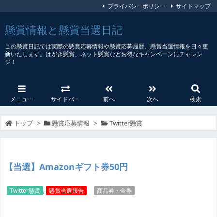
プライバシーポリシー
サイトマップ
懸賞情報と懸賞当選日記
この懸賞日記では実際の懸賞応募情報や懸賞応募履歴、懸賞当選情報を日々更
新いたします。はがき懸賞、ネット懸賞などお得なキャンペーンにチャレン
ジ！
メニュー
サイドバー
前へ
次へ
検索
トップ
>
懸賞応募情報
>
Twitter懸賞
【当選】Amazonギフト券50円
Twitter懸賞
,
懸賞当選報告
商品券・金券