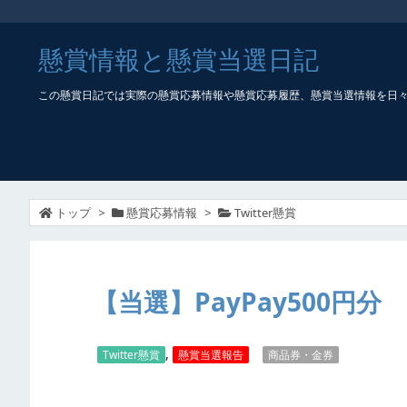
懸賞情報と懸賞当選日記
この懸賞日記では実際の懸賞応募情報や懸賞応募履歴、懸賞当選情報を日
トップ
>
懸賞応募情報
>
Twitter懸賞
【当選】PayPay500円分
,
Twitter懸賞
懸賞当選報告
商品券・金券