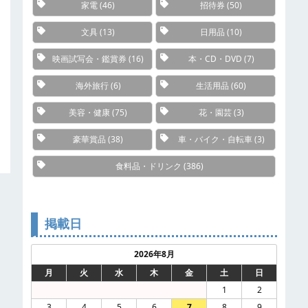
家電
(46)
招待券
(50)
文具
(13)
日用品
(10)
映画試写会・鑑賞券
(16)
本・CD・DVD
(7)
海外旅行
(6)
生活用品
(60)
美容・健康
(75)
花・園芸
(3)
豪華賞品
(38)
車・バイク・自転車
(3)
食料品・ドリンク
(386)
掲載日
2026年8月
月
火
水
木
金
土
日
1
2
3
4
5
6
7
8
9