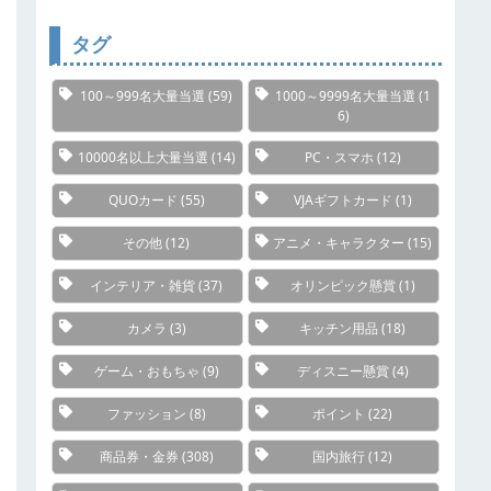
リ
ー
タグ
100～999名大量当選
(59)
1000～9999名大量当選
(1
6)
10000名以上大量当選
(14)
PC・スマホ
(12)
QUOカード
(55)
VJAギフトカード
(1)
その他
(12)
アニメ・キャラクター
(15)
インテリア・雑貨
(37)
オリンピック懸賞
(1)
カメラ
(3)
キッチン用品
(18)
ゲーム・おもちゃ
(9)
ディスニー懸賞
(4)
ファッション
(8)
ポイント
(22)
商品券・金券
(308)
国内旅行
(12)