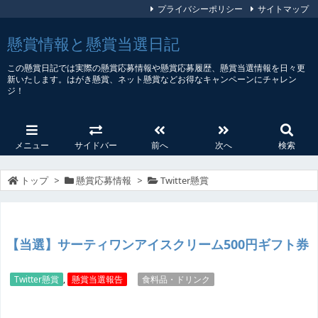
プライバシーポリシー
サイトマップ
懸賞情報と懸賞当選日記
この懸賞日記では実際の懸賞応募情報や懸賞応募履歴、懸賞当選情報を日々更
新いたします。はがき懸賞、ネット懸賞などお得なキャンペーンにチャレン
ジ！
メニュー
サイドバー
前へ
次へ
検索
トップ
>
懸賞応募情報
>
Twitter懸賞
【当選】サーティワンアイスクリーム500円ギフト券
Twitter懸賞
,
懸賞当選報告
食料品・ドリンク