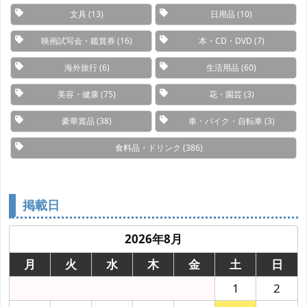
文具
(13)
日用品
(10)
映画試写会・鑑賞券
(16)
本・CD・DVD
(7)
海外旅行
(6)
生活用品
(60)
美容・健康
(75)
花・園芸
(3)
豪華賞品
(38)
車・バイク・自転車
(3)
食料品・ドリンク
(386)
掲載日
2026年8月
月
火
水
木
金
土
日
1
2