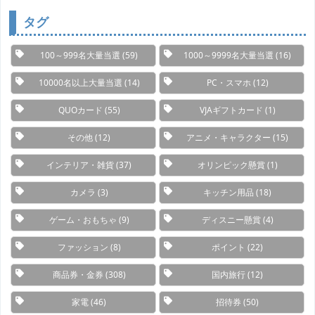
リ
ー
タグ
100～999名大量当選
(59)
1000～9999名大量当選
(16)
10000名以上大量当選
(14)
PC・スマホ
(12)
QUOカード
(55)
VJAギフトカード
(1)
その他
(12)
アニメ・キャラクター
(15)
インテリア・雑貨
(37)
オリンピック懸賞
(1)
カメラ
(3)
キッチン用品
(18)
ゲーム・おもちゃ
(9)
ディスニー懸賞
(4)
ファッション
(8)
ポイント
(22)
商品券・金券
(308)
国内旅行
(12)
家電
(46)
招待券
(50)