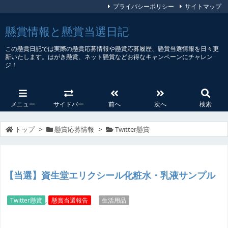
プライバシーポリシー
サイトマップ
懸賞情報と懸賞当選日記
この懸賞日記では実際の懸賞応募情報や懸賞応募履歴、懸賞当選情報を日々更
新いたします。はがき懸賞、ネット懸賞などお得なキャンペーンにチャレン
ジ！
メニュー
サイドバー
前へ
次へ
検索
トップ
>
懸賞応募情報
>
Twitter懸賞
【当選】資生堂エリクシール化粧水・乳液サンプル
Twitter懸賞
,
懸賞当選報告
生活用品