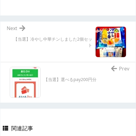
Next
【当選】冷やし中華チンしました2個セッ
ト
Prev
【当選】選べるpay200円分
関連記事