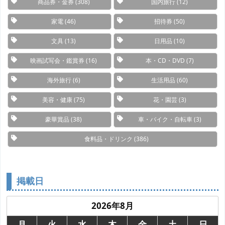
商品券・金券
(308)
国内旅行
(12)
家電
(46)
招待券
(50)
文具
(13)
日用品
(10)
映画試写会・鑑賞券
(16)
本・CD・DVD
(7)
海外旅行
(6)
生活用品
(60)
美容・健康
(75)
花・園芸
(3)
豪華賞品
(38)
車・バイク・自転車
(3)
食料品・ドリンク
(386)
掲載日
2026年8月
月
火
水
木
金
土
日