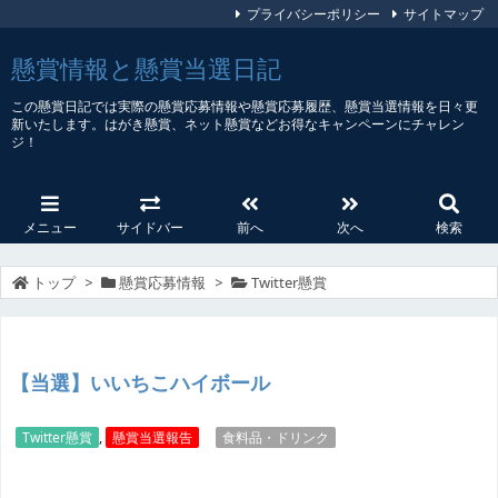
プライバシーポリシー
サイトマップ
懸賞情報と懸賞当選日記
この懸賞日記では実際の懸賞応募情報や懸賞応募履歴、懸賞当選情報を日々更
新いたします。はがき懸賞、ネット懸賞などお得なキャンペーンにチャレン
ジ！
メニュー
サイドバー
前へ
次へ
検索
トップ
>
懸賞応募情報
>
Twitter懸賞
【当選】いいちこハイボール
Twitter懸賞
,
懸賞当選報告
食料品・ドリンク