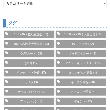
カ
テ
ゴ
リ
ー
タグ
100～999名大量当選
(59)
1000～9999名大量当選
(16)
10000名以上大量当選
(14)
PC・スマホ
(12)
QUOカード
(55)
VJAギフトカード
(1)
その他
(12)
アニメ・キャラクター
(15)
インテリア・雑貨
(37)
オリンピック懸賞
(1)
カメラ
(3)
キッチン用品
(18)
ゲーム・おもちゃ
(9)
ディスニー懸賞
(4)
ファッション
(8)
ポイント
(22)