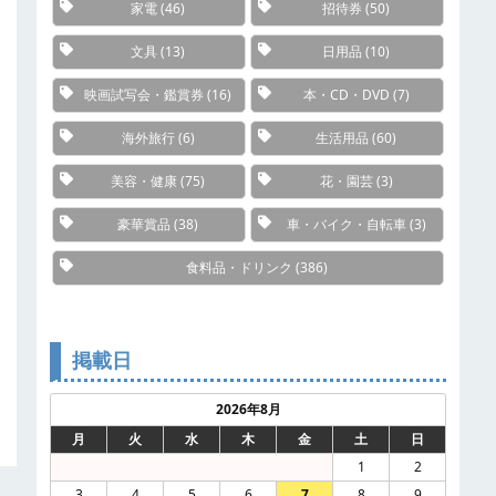
家電
(46)
招待券
(50)
文具
(13)
日用品
(10)
映画試写会・鑑賞券
(16)
本・CD・DVD
(7)
海外旅行
(6)
生活用品
(60)
美容・健康
(75)
花・園芸
(3)
豪華賞品
(38)
車・バイク・自転車
(3)
食料品・ドリンク
(386)
掲載日
2026年8月
月
火
水
木
金
土
日
1
2
3
4
5
6
7
8
9