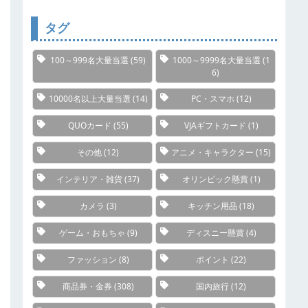
リ
ー
タグ
100～999名大量当選
(59)
1000～9999名大量当選
(1
6)
10000名以上大量当選
(14)
PC・スマホ
(12)
QUOカード
(55)
VJAギフトカード
(1)
その他
(12)
アニメ・キャラクター
(15)
インテリア・雑貨
(37)
オリンピック懸賞
(1)
カメラ
(3)
キッチン用品
(18)
ゲーム・おもちゃ
(9)
ディスニー懸賞
(4)
ファッション
(8)
ポイント
(22)
商品券・金券
(308)
国内旅行
(12)