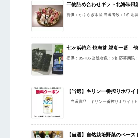
干物詰め合わせギフト北海味風
提供：かぶらぎ水産 当選者数：1名 応募期
七ヶ浜特産 焼海苔 親潮一番 
提供：BS-TBS 当選者数：5名 応募期限：
【当選】キリン一番搾りホワイト
当選賞品 キリン一番搾りホワイトビール3
【当選】自然栽培野菜のペース