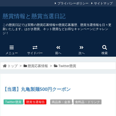
プライバシーポリシー
サイトマップ
懸賞情報と懸賞当選日記
この懸賞日記では実際の懸賞応募情報や懸賞応募履歴、懸賞当選情報を日々更
新いたします。はがき懸賞、ネット懸賞などお得なキャンペーンにチャレン
ジ！
メニュー
サイドバー
前へ
次へ
検索
トップ
>
懸賞応募情報
>
Twitter懸賞
【当選】丸亀製麺500円クーポン
Twitter懸賞
,
懸賞当選報告
商品券・金券
,
食料品・ドリンク