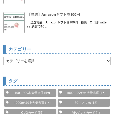
【当選】Amazonギフト券100円
当選賞品 Amazonギフト券100円 提供 X（旧Twitte
r）懸賞で10 ...
カテゴリー
カ
テ
ゴ
リ
ー
タグ
100～999名大量当選
(59)
1000～9999名大量当選
(16)
10000名以上大量当選
(14)
PC・スマホ
(12)
QUOカード
(55)
VJAギフトカード
(1)