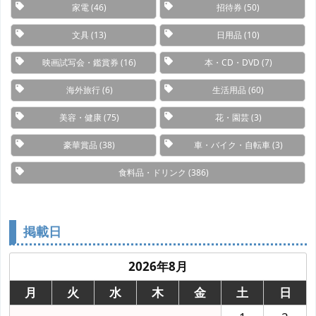
家電
(46)
招待券
(50)
文具
(13)
日用品
(10)
映画試写会・鑑賞券
(16)
本・CD・DVD
(7)
海外旅行
(6)
生活用品
(60)
美容・健康
(75)
花・園芸
(3)
豪華賞品
(38)
車・バイク・自転車
(3)
食料品・ドリンク
(386)
掲載日
2026年8月
月
火
水
木
金
土
日