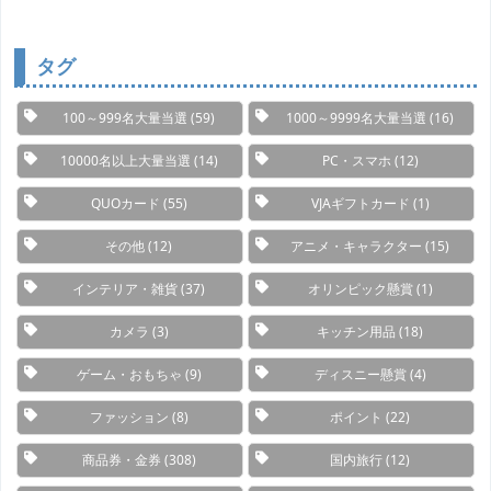
ゴ
リ
ー
タグ
100～999名大量当選
(59)
1000～9999名大量当選
(16)
10000名以上大量当選
(14)
PC・スマホ
(12)
QUOカード
(55)
VJAギフトカード
(1)
その他
(12)
アニメ・キャラクター
(15)
インテリア・雑貨
(37)
オリンピック懸賞
(1)
カメラ
(3)
キッチン用品
(18)
ゲーム・おもちゃ
(9)
ディスニー懸賞
(4)
ファッション
(8)
ポイント
(22)
商品券・金券
(308)
国内旅行
(12)