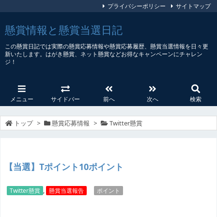
プライバシーポリシー
サイトマップ
懸賞情報と懸賞当選日記
この懸賞日記では実際の懸賞応募情報や懸賞応募履歴、懸賞当選情報を日々更
新いたします。はがき懸賞、ネット懸賞などお得なキャンペーンにチャレン
ジ！
メニュー
サイドバー
前へ
次へ
検索
トップ
>
懸賞応募情報
>
Twitter懸賞
【当選】Tポイント10ポイント
Twitter懸賞
,
懸賞当選報告
ポイント