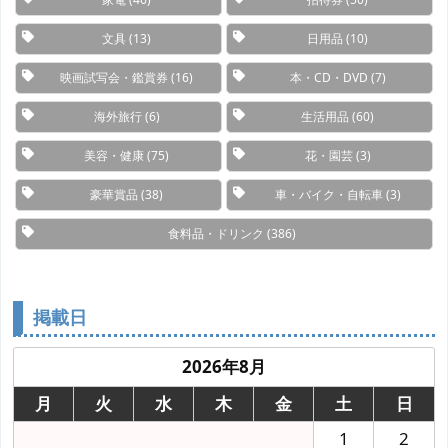
文具
(13)
日用品
(10)
映画試写会・鑑賞券
(16)
本・CD・DVD
(7)
海外旅行
(6)
生活用品
(60)
美容・健康
(75)
花・園芸
(3)
豪華賞品
(38)
車・バイク・自転車
(3)
食料品・ドリンク
(386)
掲載日
2026年8月
月
火
水
木
金
土
日
1
2