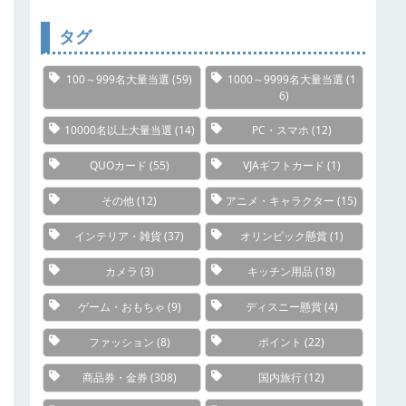
リ
ー
タグ
100～999名大量当選
(59)
1000～9999名大量当選
(1
6)
10000名以上大量当選
(14)
PC・スマホ
(12)
QUOカード
(55)
VJAギフトカード
(1)
その他
(12)
アニメ・キャラクター
(15)
インテリア・雑貨
(37)
オリンピック懸賞
(1)
カメラ
(3)
キッチン用品
(18)
ゲーム・おもちゃ
(9)
ディスニー懸賞
(4)
ファッション
(8)
ポイント
(22)
商品券・金券
(308)
国内旅行
(12)