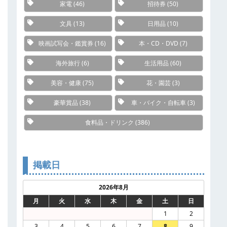
家電
(46)
招待券
(50)
文具
(13)
日用品
(10)
映画試写会・鑑賞券
(16)
本・CD・DVD
(7)
海外旅行
(6)
生活用品
(60)
美容・健康
(75)
花・園芸
(3)
豪華賞品
(38)
車・バイク・自転車
(3)
食料品・ドリンク
(386)
掲載日
2026年8月
月
火
水
木
金
土
日
1
2
3
4
5
6
7
8
9