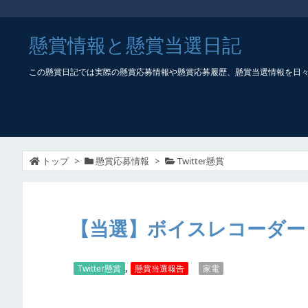
懸賞情報と懸賞当選日記
この懸賞日記では実際の懸賞応募情報や懸賞応募履歴、懸賞当選情報を日
トップ
>
懸賞応募情報
>
Twitter懸賞
【当選】ボイスレコーダー
,
Twitter懸賞
懸賞当選報告
家電