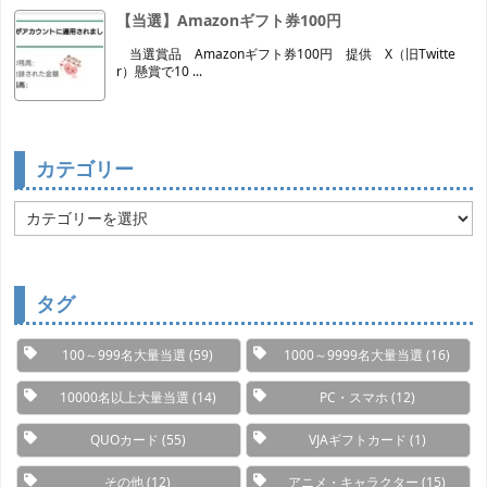
【当選】Amazonギフト券100円
当選賞品 Amazonギフト券100円 提供 X（旧Twitte
r）懸賞で10 ...
カテゴリー
カ
テ
ゴ
リ
ー
タグ
100～999名大量当選
(59)
1000～9999名大量当選
(16)
10000名以上大量当選
(14)
PC・スマホ
(12)
QUOカード
(55)
VJAギフトカード
(1)
その他
(12)
アニメ・キャラクター
(15)