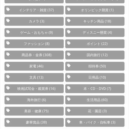
インテリア・雑貨
(37)
オリンピック懸賞
(1)
カメラ
(3)
キッチン用品
(18)
ゲーム・おもちゃ
(9)
ディスニー懸賞
(4)
ファッション
(8)
ポイント
(22)
商品券・金券
(308)
国内旅行
(12)
家電
(46)
招待券
(50)
文具
(13)
日用品
(10)
映画試写会・鑑賞券
(16)
本・CD・DVD
(7)
海外旅行
(6)
生活用品
(60)
美容・健康
(75)
花・園芸
(3)
豪華賞品
(38)
車・バイク・自転車
(3)