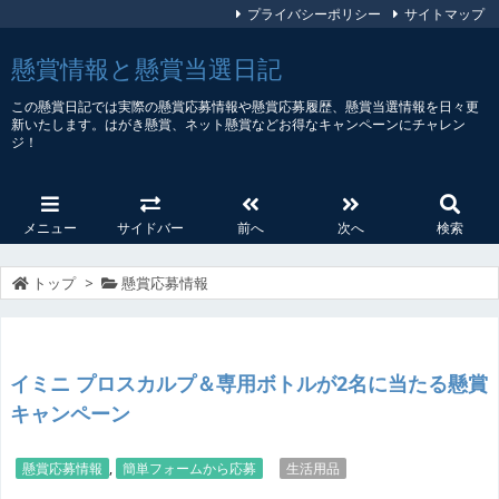
プライバシーポリシー
サイトマップ
懸賞情報と懸賞当選日記
この懸賞日記では実際の懸賞応募情報や懸賞応募履歴、懸賞当選情報を日々更
新いたします。はがき懸賞、ネット懸賞などお得なキャンペーンにチャレン
ジ！
メニュー
サイドバー
前へ
次へ
検索
トップ
>
懸賞応募情報
イミニ プロスカルプ＆専用ボトルが2名に当たる懸賞
キャンペーン
懸賞応募情報
,
簡単フォームから応募
生活用品