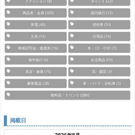
ファッション
(8)
ポイント
(22)
商品券・金券
(308)
国内旅行
(12)
家電
(46)
招待券
(50)
文具
(13)
日用品
(10)
映画試写会・鑑賞券
(16)
本・CD・DVD
(7)
海外旅行
(6)
生活用品
(60)
美容・健康
(75)
花・園芸
(3)
豪華賞品
(38)
車・バイク・自転車
(3)
食料品・ドリンク
(386)
掲載日