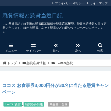
プライバシーポリシー
サイトマップ
懸賞情報と懸賞当選日記
この懸賞日記では実際の懸賞応募情報や懸賞応募履歴、懸賞当選情報を日々更
新いたします。はがき懸賞、ネット懸賞などお得なキャンペーンにチャレン
ジ！
メニュー
サイドバー
前へ
次へ
検索
トップ
>
懸賞応募情報
>
Twitter懸賞
ココス お食事券3,000円分が30名に当たる懸賞キャン
ペーン
Twitter懸賞
,
懸賞応募情報
商品券・金券