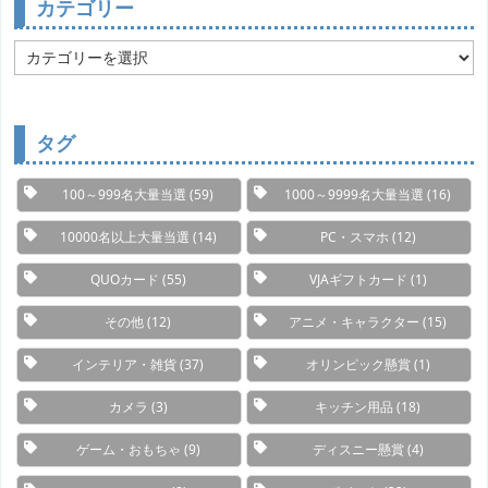
カテゴリー
カ
テ
ゴ
リ
ー
タグ
100～999名大量当選
(59)
1000～9999名大量当選
(16)
10000名以上大量当選
(14)
PC・スマホ
(12)
QUOカード
(55)
VJAギフトカード
(1)
その他
(12)
アニメ・キャラクター
(15)
インテリア・雑貨
(37)
オリンピック懸賞
(1)
カメラ
(3)
キッチン用品
(18)
ゲーム・おもちゃ
(9)
ディスニー懸賞
(4)