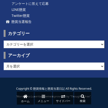
アンケートに答えて応募
LINE懸賞
Twitter懸賞
懸賞当選報告
カテゴリー
カ
テ
ゴ
アーカイブ
リ
ー
ア
ー
カ
イ
ブ
Copyright ©
懸賞情報と懸賞当選日記
All Rights Reserved.
WordPress Luxeritas Theme is provided by "
Thought is free
".
メニュー
サイドバー
検索
ホーム