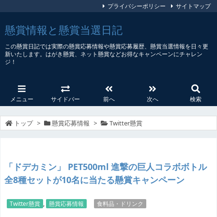
プライバシーポリシー
サイトマップ
懸賞情報と懸賞当選日記
この懸賞日記では実際の懸賞応募情報や懸賞応募履歴、懸賞当選情報を日々更
新いたします。はがき懸賞、ネット懸賞などお得なキャンペーンにチャレン
ジ！
メニュー
サイドバー
前へ
次へ
検索
トップ
>
懸賞応募情報
>
Twitter懸賞
「ドデカミン」 PET500ml 進撃の巨人コラボボトル
全8種セットが10名に当たる懸賞キャンペーン
Twitter懸賞
,
懸賞応募情報
食料品・ドリンク