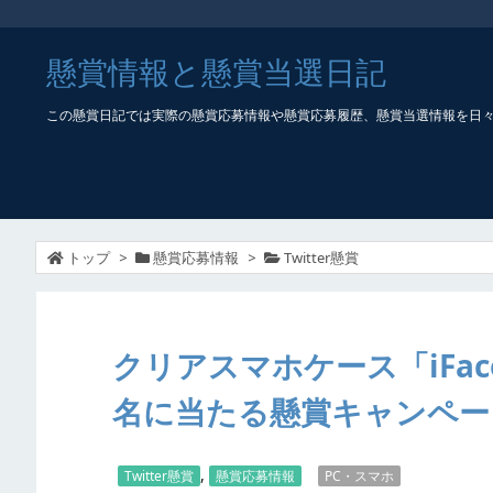
懸賞情報と懸賞当選日記
この懸賞日記では実際の懸賞応募情報や懸賞応募履歴、懸賞当選情報を日
トップ
>
懸賞応募情報
>
Twitter懸賞
クリアスマホケース「iFace R
名に当たる懸賞キャンペー
,
Twitter懸賞
懸賞応募情報
PC・スマホ