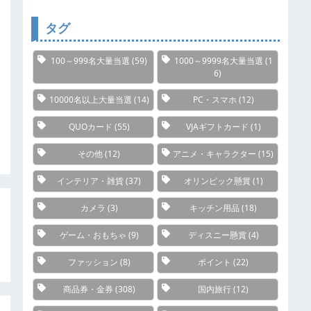
リ
ー
タグ
100～999名大量当選
(59)
1000～9999名大量当選
(1
6)
10000名以上大量当選
(14)
PC・スマホ
(12)
QUOカード
(55)
VJAギフトカード
(1)
その他
(12)
アニメ・キャラクター
(15)
インテリア・雑貨
(37)
オリンピック懸賞
(1)
カメラ
(3)
キッチン用品
(18)
ゲーム・おもちゃ
(9)
ディスニー懸賞
(4)
ファッション
(8)
ポイント
(22)
商品券・金券
(308)
国内旅行
(12)