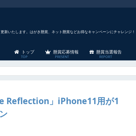
々更新いたします。はがき懸賞、ネット懸賞などお得なキャンペーンにチャレンジ！
トップ
懸賞応募情報
懸賞当選報告
eflection」iPhone11用が1
ン