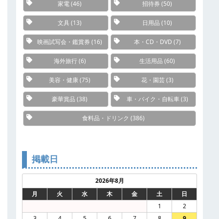
家電
(46)
招待券
(50)
文具
(13)
日用品
(10)
映画試写会・鑑賞券
(16)
本・CD・DVD
(7)
海外旅行
(6)
生活用品
(60)
美容・健康
(75)
花・園芸
(3)
豪華賞品
(38)
車・バイク・自転車
(3)
食料品・ドリンク
(386)
掲載日
2026年8月
月
火
水
木
金
土
日
1
2
3
4
5
6
7
8
9