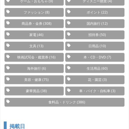
ゲーム・おもちゃ
(9)
ディスニー懸賞
(4)
ファッション
(8)
ポイント
(22)
商品券・金券
(308)
国内旅行
(12)
家電
(46)
招待券
(50)
文具
(13)
日用品
(10)
映画試写会・鑑賞券
(16)
本・CD・DVD
(7)
海外旅行
(6)
生活用品
(60)
美容・健康
(75)
花・園芸
(3)
豪華賞品
(38)
車・バイク・自転車
(3)
食料品・ドリンク
(386)
掲載日