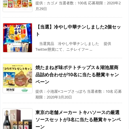
提供：カゴメ 当選者数：100名 応募期限：2020年2
月29日
【当選】冷やし中華チンしました2個セッ
ト
当選賞品 冷やし中華チンしました 提供
Twitter懸賞にて、ニチレイフー ...
焼たまねぎ味ポテトチップス＆湖池屋商
品詰め合わせが10名に当たる懸賞キャン
ペーン
提供：小池屋×コープさっぽろ 当選者数：10名 応募
期限：2020年3月20日
東京の老舗メーカー トキハソースの厳選
ソースセットが3名に当たる懸賞キャンペ
ーン