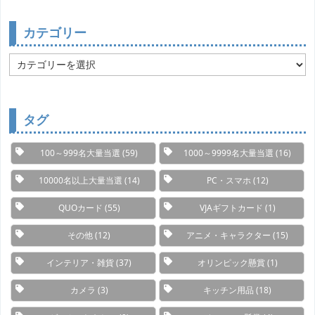
カテゴリー
カ
テ
ゴ
リ
ー
タグ
100～999名大量当選
(59)
1000～9999名大量当選
(16)
10000名以上大量当選
(14)
PC・スマホ
(12)
QUOカード
(55)
VJAギフトカード
(1)
その他
(12)
アニメ・キャラクター
(15)
インテリア・雑貨
(37)
オリンピック懸賞
(1)
カメラ
(3)
キッチン用品
(18)