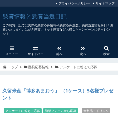
プライバシーポリシー
サイトマップ
懸賞情報と懸賞当選日記
この懸賞日記では実際の懸賞応募情報や懸賞応募履歴、懸賞当選情報を日々更
新いたします。はがき懸賞、ネット懸賞などお得なキャンペーンにチャレン
ジ！
メニュー
サイドバー
前へ
次へ
検索
トップ
>
懸賞応募情報
>
アンケートに答えて応募
久留米産「博多あまおう」 （1ケース）5名様プレゼ
ント
アンケートに答えて応募
,
簡単フォームから応募
食料品・ドリンク