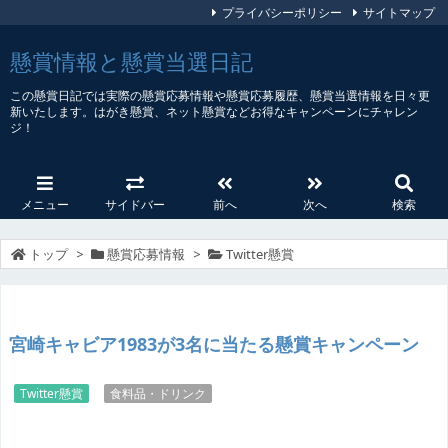
プライバシーポリシー
サイトマップ
懸賞情報と懸賞当選日記
この懸賞日記では実際の懸賞応募情報や懸賞応募履歴、懸賞当選情報を日々更
新いたします。はがき懸賞、ネット懸賞などお得なキャンペーンにチャレン
ジ！
メニュー
サイドバー
前へ
次へ
検索
トップ
>
懸賞応募情報
>
Twitter懸賞
宮崎キャビア1983が3名に当たる懸賞キャンペーン
Twitter懸賞
食料品・ドリンク