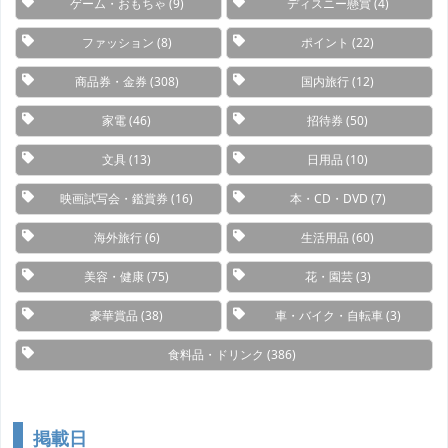
ゲーム・おもちゃ
(9)
ディスニー懸賞
(4)
ファッション
(8)
ポイント
(22)
商品券・金券
(308)
国内旅行
(12)
家電
(46)
招待券
(50)
文具
(13)
日用品
(10)
映画試写会・鑑賞券
(16)
本・CD・DVD
(7)
海外旅行
(6)
生活用品
(60)
美容・健康
(75)
花・園芸
(3)
豪華賞品
(38)
車・バイク・自転車
(3)
食料品・ドリンク
(386)
掲載日