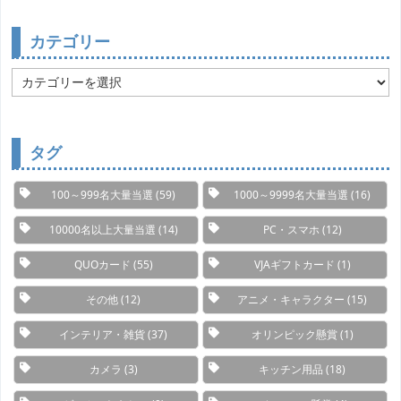
カテゴリー
カ
テ
ゴ
リ
ー
タグ
100～999名大量当選
(59)
1000～9999名大量当選
(16)
10000名以上大量当選
(14)
PC・スマホ
(12)
QUOカード
(55)
VJAギフトカード
(1)
その他
(12)
アニメ・キャラクター
(15)
インテリア・雑貨
(37)
オリンピック懸賞
(1)
カメラ
(3)
キッチン用品
(18)