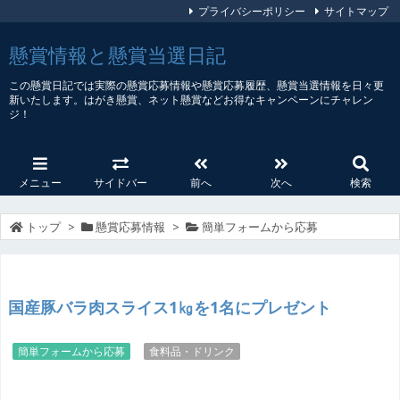
プライバシーポリシー
サイトマップ
懸賞情報と懸賞当選日記
この懸賞日記では実際の懸賞応募情報や懸賞応募履歴、懸賞当選情報を日々更
新いたします。はがき懸賞、ネット懸賞などお得なキャンペーンにチャレン
ジ！
メニュー
サイドバー
前へ
次へ
検索
トップ
>
懸賞応募情報
>
簡単フォームから応募
国産豚バラ肉スライス1㎏を1名にプレゼント
簡単フォームから応募
食料品・ドリンク