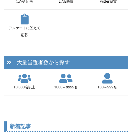
はがき応募
LINE懸賞
Twitter懸賞
アンケートに答えて
応募
大量当選者数から探す
10,000名以上
1000～9999名
100～999名
新着記事