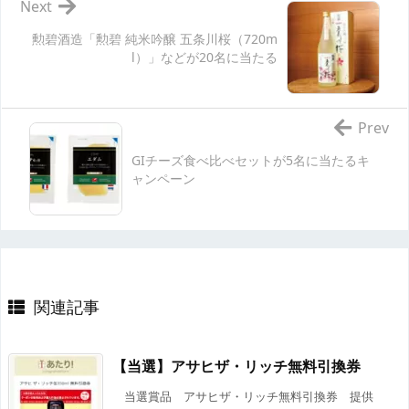
Next
勲碧酒造「勲碧 純米吟醸 五条川桜（720m
l）」などが20名に当たる
Prev
GIチーズ食べ比べセットが5名に当たるキ
ャンペーン
関連記事
【当選】アサヒザ・リッチ無料引換券
当選賞品 アサヒザ・リッチ無料引換券 提供