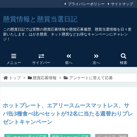
プライバシーポリシー
サイトマップ
懸賞情報と懸賞当選日記
この懸賞日記では実際の懸賞応募情報や懸賞応募履歴、懸賞当選情報を日々更
新いたします。はがき懸賞、ネット懸賞などお得なキャンペーンにチャレン
ジ！
メニュー
サイドバー
前へ
次へ
検索
トップ
>
懸賞応募情報
>
アンケートに答えて応募
ホットプレート、エアリースムースマットレス、サ
バ缶3種食べ比べセットが12名に当たる週替わりプレ
ゼントキャンペーン
アンケートに答えて応募
,
簡単フォームから応募
インテリア・雑貨
,