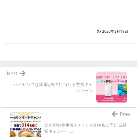
2020年3月19日
Next
ハイセンスな家電が9名に当たる懸賞キャ
ンペーン
Prev
なか卯お食事券1セットが314名に当たる懸
賞キャンペーン