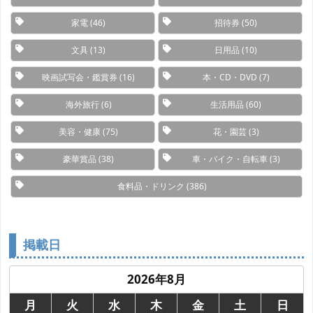
家電
(46)
招待券
(50)
文具
(13)
日用品
(10)
映画試写会・鑑賞券
(16)
本・CD・DVD
(7)
海外旅行
(6)
生活用品
(60)
美容・健康
(75)
花・園芸
(3)
豪華賞品
(38)
車・バイク・自転車
(3)
食料品・ドリンク
(386)
掲載日
2026年8月
月
火
水
木
金
土
日